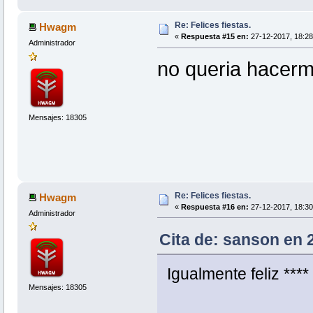
Re: Felices fiestas.
Hwagm
«
Respuesta #15 en:
27-12-2017, 18:28
Administrador
no queria hacer
Mensajes: 18305
Re: Felices fiestas.
Hwagm
«
Respuesta #16 en:
27-12-2017, 18:30
Administrador
Cita de: sanson en 
Igualmente feliz **** 
Mensajes: 18305