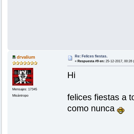
Re: Felices fiestas.
drvalium
«
Respuesta #9 en:
25-12-2017, 00:28 
Hi
Mensajes: 17345
felices fiestas a
Misántropo
como nunca