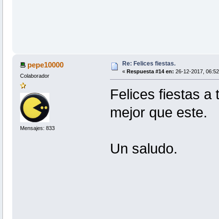
Re: Felices fiestas.
pepe10000
«
Respuesta #14 en:
26-12-2017, 06:52
Colaborador
Felices fiestas a
mejor que este.
Mensajes: 833
Un saludo.