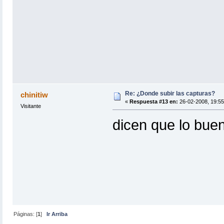
Re: ¿Donde subir las capturas?
chinitiw
«
Respuesta #13 en:
26-02-2008, 19:55
Visitante
dicen que lo bue
Páginas: [
1
]
Ir Arriba