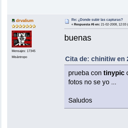
Re: ¿Donde subir las capturas?
drvalium
«
Respuesta #6 en:
21-02-2008, 12:03 
buenas
Mensajes: 17345
Cita de: chinitiw en
Misántropo
prueba con
tinypic
c
fotos no se yo ...
Saludos