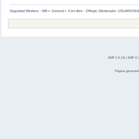
Seguridad Wireless - Wifi
»
General
»
Foro libre - Offtopic
(Moderador:
USUARIONU
SMF 2.0.19
|
SMF © 
Página generada