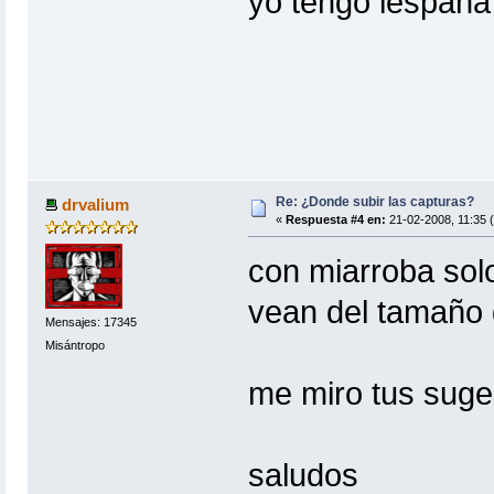
yo tengo iespana
Re: ¿Donde subir las capturas?
drvalium
«
Respuesta #4 en:
21-02-2008, 11:35 
con miarroba sol
vean del tamaño d
Mensajes: 17345
Misántropo
me miro tus suge
saludos