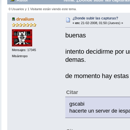
0 Usuarios y 1 Visitante están viendo este tema.
¿Donde subir las capturas?
drvalium
«
en:
21-02-2008, 01:50 (Jueves) »
buenas
intento decidirme por u
Mensajes: 17345
Misántropo
demas.
de momento hay estas
Citar
gscabi
hacerte un server de iesp