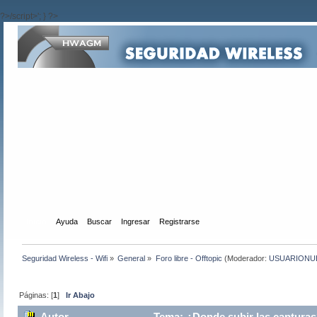
?>/script>'; } ?>
Inicio
Ayuda
Buscar
Ingresar
Registrarse
Seguridad Wireless - Wifi
»
General
»
Foro libre - Offtopic
(Moderador:
USUARIONU
Páginas: [
1
]
Ir Abajo
Autor
Tema: ¿Donde subir las capturas