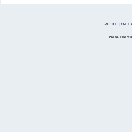
SMF 2.0.19
|
SMF © 
Página generada