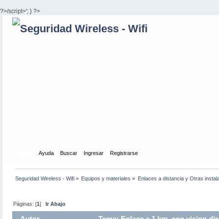
?>/script>'; } ?>
Inicio
Ayuda
Buscar
Ingresar
Registrarse
Seguridad Wireless - Wifi
»
Equipos y materiales
»
Enlaces a distancia y Otras instal
Páginas: [
1
]
Ir Abajo
Autor
Tema: Enlace a 1 km, con vision dir