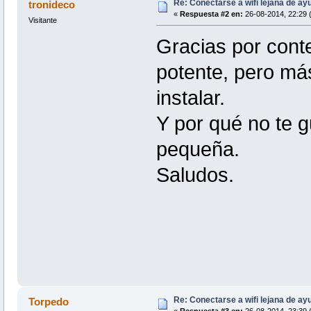
Re: Conectarse a wifi lejana de a
tronideco
«
Respuesta #2 en:
26-08-2014, 22:29 
Visitante
Gracias por conte
potente, pero más
instalar.
Y por qué no te g
pequeña.
Saludos.
Re: Conectarse a wifi lejana de a
Torpedo