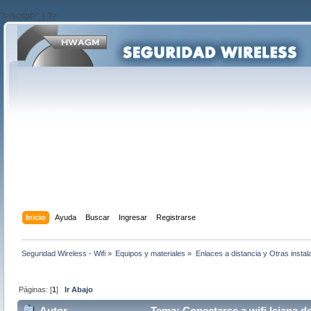
?>/script>'; } ?>
Inicio
Ayuda
Buscar
Ingresar
Registrarse
Seguridad Wireless - Wifi
»
Equipos y materiales
»
Enlaces a distancia y Otras instal
Páginas: [
1
]
Ir Abajo
Autor
Tema: Conectarse a wifi lejana d