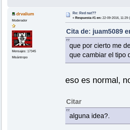
Re: Red nat??
drvalium
«
Respuesta #1 en:
22-09-2016, 11:29 
Moderador
Cita de: juam5089 e
que por cierto me dej
Mensajes: 17345
que cambiar el tipo 
Misántropo
eso es normal, no
Citar
alguna idea?.