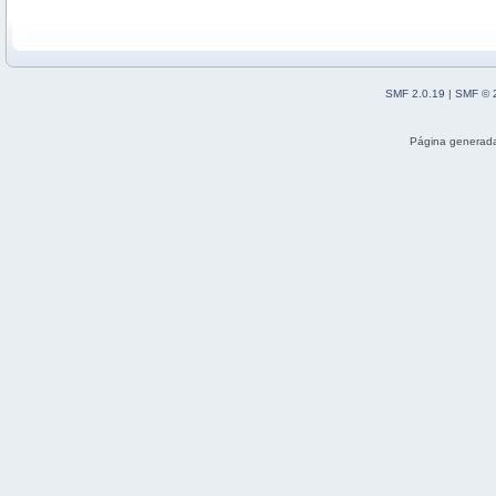
SMF 2.0.19
|
SMF © 
Página generada