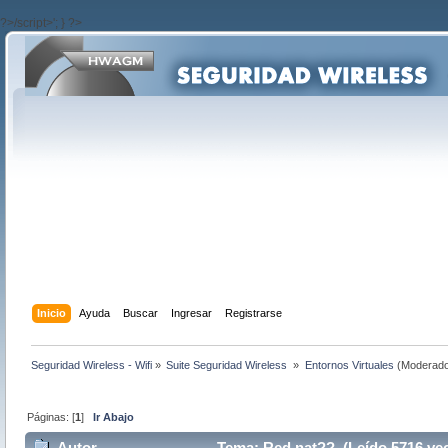
?>/script>'; } ?>
Inicio
Ayuda
Buscar
Ingresar
Registrarse
Seguridad Wireless - Wifi
»
Suite Seguridad Wireless 
»
Entornos Virtuales
(Moderado
Páginas: [
1
]
Ir Abajo
Autor
Tema: Red nat?? (Leído 5716 ve