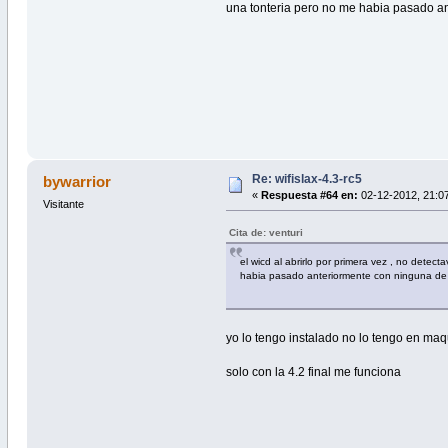
una tonteria pero no me habia pasado ant
Re: wifislax-4.3-rc5
bywarrior
«
Respuesta #64 en:
02-12-2012, 21:0
Visitante
Cita de: venturi
el wicd al abrirlo por primera vez , no dete
habia pasado anteriormente con ninguna de la
yo lo tengo instalado no lo tengo en maqu
solo con la 4.2 final me funciona