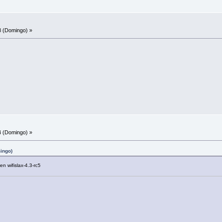
8 (Domingo) »
4 (Domingo) »
mingo)
en wifislax-4.3-rc5