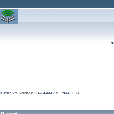
Nu
 nuestras lives
(Moderador:
USUARIONUEVO
) »
wifislax-4.3-rc5
158 veces)