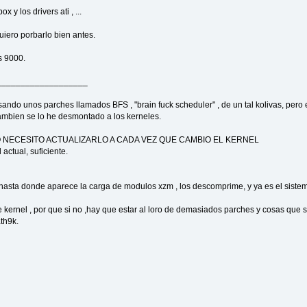
x y los drivers ati , ...
uiero porbarlo bien antes.
s 9000.
___________________
sando unos parches llamados BFS , "brain fuck scheduler" , de un tal kolivas, pero el
tambien se lo he desmontado a los kerneles.
z , NO NECESITO ACTUALIZARLO A CADA VEZ QUE CAMBIO EL KERNEL
actual, suficiente.
ue hasta donde aparece la carga de modulos xzm , los descomprime, y ya es el si
ernel , por que si no ,hay que estar al loro de demasiados parches y cosas que se
ath9k.