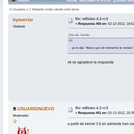
0 Usuarios y 1 Visitante están viendo este tema.
Re: wifislax-4.3-rc5
bywarrior
«
Respuesta #60 en:
02-12-2012, 18:5
Visitante
Cita de: ñandu
ya lo dijo Wacry que de momento la version w
ok se agradece la respuesta
Re: wifislax-4.3-rc5
USUARIONUEVO
«
Respuesta #61 en:
02-12-2012, 20:3
Moderador
a partir de kernel 3.6 en adelante han c