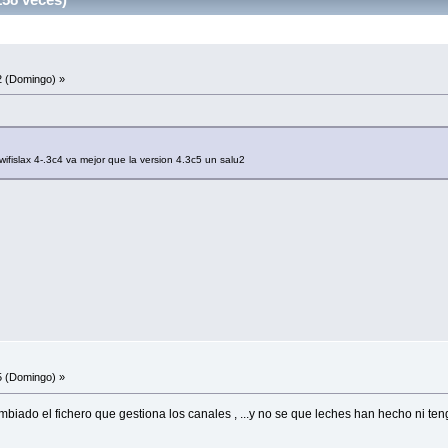
2 (Domingo) »
ifislax 4-.3c4 va mejor que la version 4.3c5 un salu2
5 (Domingo) »
ambiado el fichero que gestiona los canales , ...y no se que leches han hecho ni te