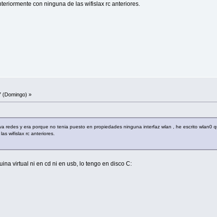
eriormente con ninguna de las wifislax rc anteriores.
7 (Domingo) »
ctava redes y era porque no tenia puesto en propiedades ninguna interfaz wlan , he escrito wlan0 
s wifislax rc anteriores.
ina virtual ni en cd ni en usb, lo tengo en disco C: