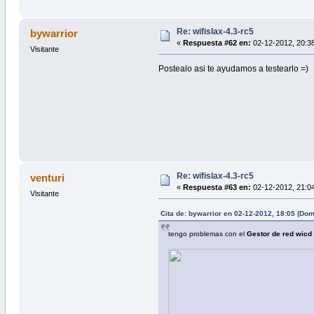
Re: wifislax-4.3-rc5
bywarrior
«
Respuesta #62 en:
02-12-2012, 20:3
Visitante
Postealo asi te ayudamos a testearlo =)
Re: wifislax-4.3-rc5
venturi
«
Respuesta #63 en:
02-12-2012, 21:0
Visitante
Cita de: bywarrior en 02-12-2012, 18:05 (Do
tengo problemas con el
Gestor de red wicd