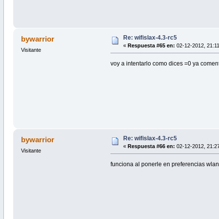
Re: wifislax-4.3-rc5
bywarrior
«
Respuesta #65 en:
02-12-2012, 21:11
Visitante
voy a intentarlo como dices =0 ya comen
Re: wifislax-4.3-rc5
bywarrior
«
Respuesta #66 en:
02-12-2012, 21:2
Visitante
funciona al ponerle en preferencias wlan