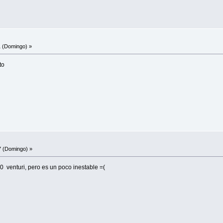
 (Domingo) »
to
7 (Domingo) »
0 venturi, pero es un poco inestable =(