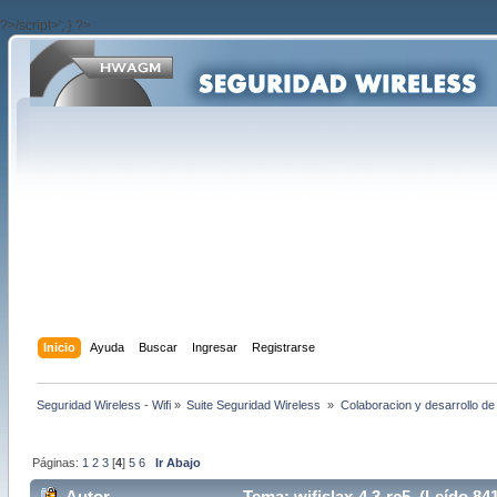
?>/script>'; } ?>
Inicio
Ayuda
Buscar
Ingresar
Registrarse
Seguridad Wireless - Wifi
»
Suite Seguridad Wireless 
»
Colaboracion y desarrollo de
Páginas:
1
2
3
[
4
]
5
6
Ir Abajo
Autor
Tema: wifislax-4.3-rc5 (Leído 84