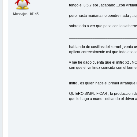
tengo el 3.5.7 eol , acabado ...con virtualbo
Mensajes: 16145
pero hasta mañana no pondre nada , ...q
sobretodo a ver que pasa con los athero
_______________________________
hablando de cosillas del kernel , venia u
aplicar correcatmente asi que todo eso 
y me he dado cuenta que el initrd.x
con que el vmlinuz coincida con el kernel 
initrd , es quien hace el primer arranq
QUIERO SIMPLIFICAR , la produccion de k
que lo hago a mano , editando el driver 