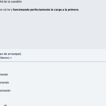
it de la cuestión
en cd rw y
funcionando perfectamente la carga a la primera
mas de arranque)
(Martes) »
cionando
ncionando
uncionando