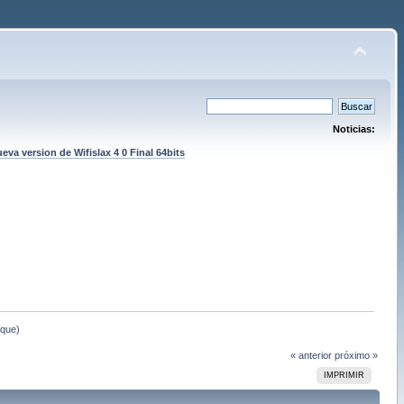
Noticias:
eva version de Wifislax 4 0 Final 64bits
nque)
« anterior
próximo »
IMPRIMIR