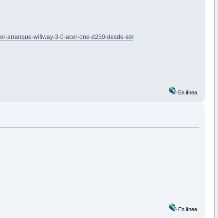
error-arranque-wifiway-3-0-acer-one-d250-desde-sd/
En línea
En línea