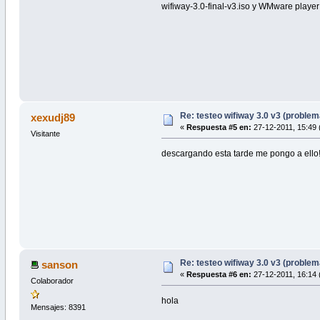
wifiway-3.0-final-v3.iso y WMware player
Re: testeo wifiway 3.0 v3 (proble
xexudj89
«
Respuesta #5 en:
27-12-2011, 15:49 
Visitante
descargando esta tarde me pongo a ello
Re: testeo wifiway 3.0 v3 (proble
sanson
«
Respuesta #6 en:
27-12-2011, 16:14 
Colaborador
hola
Mensajes: 8391