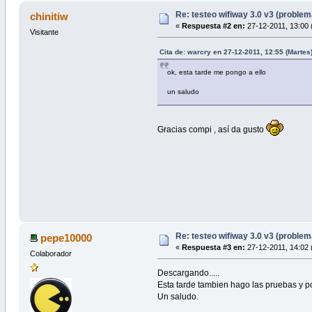
Re: testeo wifiway 3.0 v3 (proble
chinitiw
«
Respuesta #2 en:
27-12-2011, 13:00 
Visitante
Cita de: warcry en 27-12-2011, 12:55 (Martes
ok, esta tarde me pongo a ello
un saludo
Gracias compi , así da gusto
Re: testeo wifiway 3.0 v3 (proble
pepe10000
«
Respuesta #3 en:
27-12-2011, 14:02 
Colaborador
Descargando.....
Esta tarde tambien hago las pruebas y po
Un saludo.