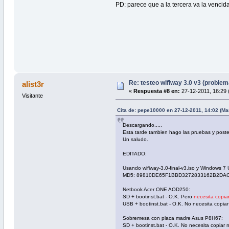
PD: parece que a la tercera va la vencid
Re: testeo wifiway 3.0 v3 (proble
alist3r
«
Respuesta #8 en:
27-12-2011, 16:29 
Visitante
Cita de: pepe10000 en 27-12-2011, 14:02 (Ma
Descargando.....
Esta tarde tambien hago las pruebas y poste
Un saludo.
EDITADO:
Usando wifiway-3.0-final-v3.iso y Windows 7 
MD5: 89810DE65F1BBD3272833162B2DA
Netbook Acer ONE AOD250:
SD + bootinst.bat - O.K. Pero
necesita copiar
USB + bootinst.bat - O.K. No necesita copiar
Sobremesa con placa madre Asus P8H67:
SD + bootinst.bat - O.K. No necesita copiar 