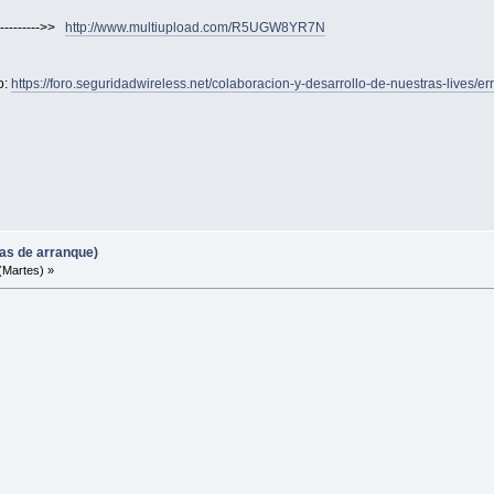
---------->>
http://www.multiupload.com/R5UGW8YR7N
o:
https://foro.seguridadwireless.net/colaboracion-y-desarrollo-de-nuestras-lives/
mas de arranque)
(Martes) »