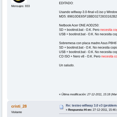
EDITADO:
Mensajes: 833
Usando wifiway-3.0-final-v3.iso y Window
MD5: 89810DE65F1BBD3272833162B
Netbook Acer ONE AOD250:
SD + bootinst.bat - O.K. Pero
necesita cop
USB + bootinst.bat - O.K. No necesita cop
Sobremesa con placa madre Asus P8H6
SD + bootinst.bat - O.K. No necesita copi
USB + bootinst.bat - O.K. No necesita cop
CD ISO + Nero v8 - O.K. Pero
necesita co
Un saludo.
«
Última modificación: 27-12-2011, 15:18 (Ma
Re: testeo wifiway 3.0 v3 (proble
cristi_28
«
Respuesta #4 en:
27-12-2011, 15:46 
Visitante