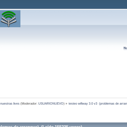
Nu
 nuestras lives
(Moderador:
USUARIONUEVO
) »
testeo wifiway 3.0 v3  (problemas de arra
blemas de arranque) (Leído 155235 veces)