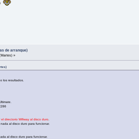
a
mas de arranque)
(Martes) »
rtes)
o los resultados.
Ultimate.
C286
 el directorio Wifiway al disco duro
.
 nada al disco duro para funcionar.
nada al disco duro para funcionar.