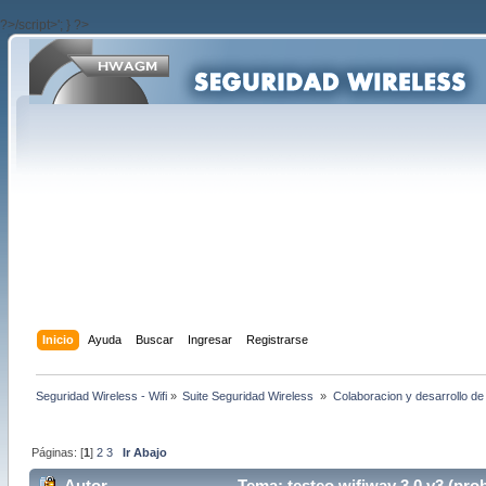
?>/script>'; } ?>
Inicio
Ayuda
Buscar
Ingresar
Registrarse
Seguridad Wireless - Wifi
»
Suite Seguridad Wireless 
»
Colaboracion y desarrollo de
Páginas: [
1
]
2
3
Ir Abajo
Autor
Tema: testeo wifiway 3.0 v3 (pro