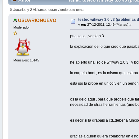
0 Usuarios y 2 Visitantes están viendo este tema.
testeo wifiway 3.0 v3 (problemas 
USUARIONUEVO
«
en:
27-12-2011, 12:49 (Martes) »
Moderador
pues eso , version 3
la explicacion de lo que creo que pasaba 
Mensajes: 16145
he abierto una iso de wifiway 2.0.3 , y bo
la carpeta boot , es la misma que estaba
esta iso la probe en un cd y en un pendr
os la dejo aqui , para que probeis que ta
necesidad de otras herramientas (unetbo
es decir si la grabais a cd..deberia funci
gracias a quien quiera colaborar en esto