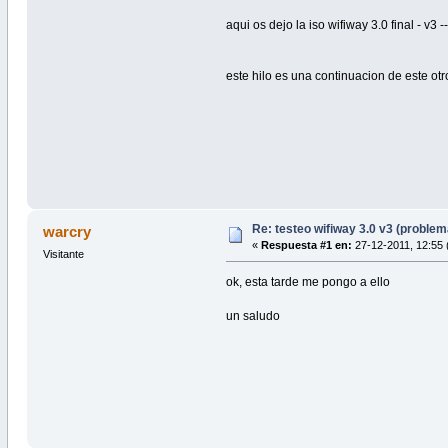
aqui os dejo la iso wifiway 3.0 final - v3 -
este hilo es una continuacion de este otr
Re: testeo wifiway 3.0 v3 (proble
warcry
«
Respuesta #1 en:
27-12-2011, 12:55 
Visitante
ok, esta tarde me pongo a ello
un saludo