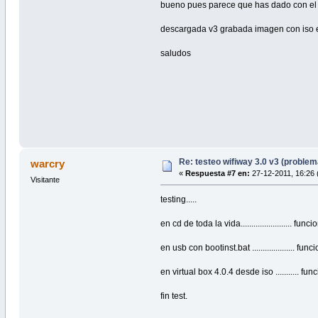
bueno pues parece que has dado con el k
descargada v3 grabada imagen con iso 
saludos
Re: testeo wifiway 3.0 v3 (proble
warcry
«
Respuesta #7 en:
27-12-2011, 16:26 
Visitante
testing.....
en cd de toda la vida........................ fun
en usb con bootinst.bat .................... fu
en virtual box 4.0.4 desde iso ........... f
fin test.