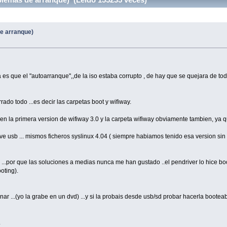
de arranque)
es que el "autoarranque",,de la iso estaba corrupto , de hay que se quejara de todos
rrado todo ...es decir las carpetas boot y wifiway.
 en la primera version de wifiway 3.0 y la carpeta wifiway obviamente tambien, ya 
ive usb ... mismos ficheros syslinux 4.04 ( siempre habiamos tenido esa version si
l ...por que las soluciones a medias nunca me han gustado ..el pendriver lo hice boo
oting).
onar ...(yo la grabe en un dvd) ...y si la probais desde usb/sd probar hacerla booteabl
.