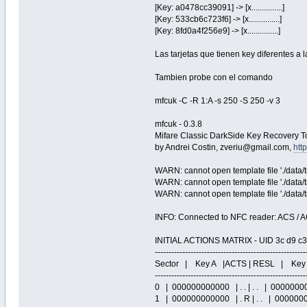
[Key: a0478cc39091] -> [x...............]
[Key: 533cb6c723f6] -> [x...............]
[Key: 8fd0a4f256e9] -> [x...............]
Las tarjetas que tienen key diferentes a
Tambien probe con el comando
mfcuk -C -R 1:A -s 250 -S 250 -v 3
mfcuk - 0.3.8
Mifare Classic DarkSide Key Recovery To
by Andrei Costin, zveriu@gmail.com,
htt
WARN: cannot open template file './data/
WARN: cannot open template file './data/
WARN: cannot open template file './data/
INFO: Connected to NFC reader: ACS / 
INITIAL ACTIONS MATRIX - UID 3c d9 c
-------------------------------------------------------
Sector | Key A |ACTS | RESL | Key
-------------------------------------------------------
0 | 000000000000 | . . | . . | 0000000000
1 | 000000000000 | . R | . . | 000000000