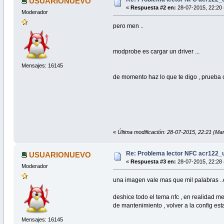
USUARIONUEVO
«
Respuesta #2 en:
28-07-2015, 22:20 
Moderador
pero men ..
modprobe es cargar un driver ...
Mensajes: 16145
de momento haz lo que te digo , prueba co
«
Última modificación: 28-07-2015, 22:21 
Re: Problema lector NFC acr122_
USUARIONUEVO
«
Respuesta #3 en:
28-07-2015, 22:28 
Moderador
una imagen vale mas que mil palabras ..e
deshice todo el tema nfc , en realidad m
de mantenimiento , volver a la config est
Mensajes: 16145