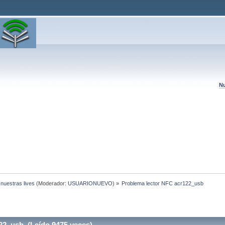
Nu
 nuestras lives
(Moderador:
USUARIONUEVO
) »
Problema lector NFC acr122_usb  
22_usb (Leído 9475 veces)