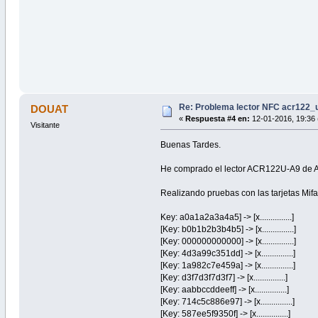
Re: Problema lector NFC acr122_
DOUAT
«
Respuesta #4 en:
12-01-2016, 19:36 
Visitante
Buenas Tardes.
He comprado el lector ACR122U-A9 de 
Realizando pruebas con las tarjetas Mifa
Key: a0a1a2a3a4a5] -> [x...............]
[Key: b0b1b2b3b4b5] -> [x...............]
[Key: 000000000000] -> [x...............]
[Key: 4d3a99c351dd] -> [x...............]
[Key: 1a982c7e459a] -> [x...............]
[Key: d3f7d3f7d3f7] -> [x...............]
[Key: aabbccddeeff] -> [x...............]
[Key: 714c5c886e97] -> [x...............]
[Key: 587ee5f9350f] -> [x...............]