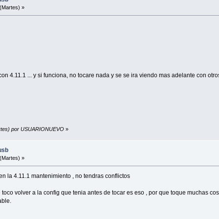
(Martes) »
n 4.11.1 ... y si funciona, no tocare nada y se se ira viendo mas adelante con otro
(Martes) por USUARIONUEVO
»
usb
(Martes) »
n la 4.11.1 mantenimiento , no tendras conflictos
e toco volver a la config que tenia antes de tocar es eso , por que toque muchas co
able.