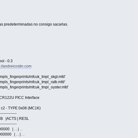
 las predeterminadas no consigo sacarlas.
ol - 0.3
p://andreicostin.com
tmpls_fingerprints/mfcuk_tmpl_skgt.mfd'
tmpls_fingerprints/mfcuk_tmpl_ratb.mfd'
tmpls_fingerprints/mfcuk_tmpl_oyster.mfd'
ACR122U PICC Interface
3 c2 - TYPE 0x08 (MC1K)
--------------
 B |ACTS | RESL
--------------
00 | . . | . .
000 | . . | . .