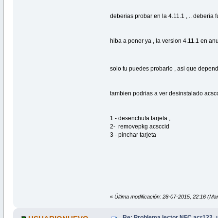
deberias probar en la 4.11.1 , .. deberia
hiba a poner ya , la version 4.11.1 en a
solo tu puedes probarlo , asi que depende
tambien podrias a ver desinstalado acscci
1 - desenchufa tarjeta ,
2- removepkg acsccid
3 - pinchar tarjeta
«
Última modificación: 28-07-2015, 22:16 
Re: Problema lector NFC acr122_