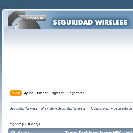
?>/script>'; } ?>
Inicio
Ayuda
Buscar
Ingresar
Registrarse
Seguridad Wireless - Wifi
»
Suite Seguridad Wireless 
»
Colaboracion y desarrollo de
Páginas: [
1
]
Ir Abajo
Autor
Tema: Problema lector NFC acr1