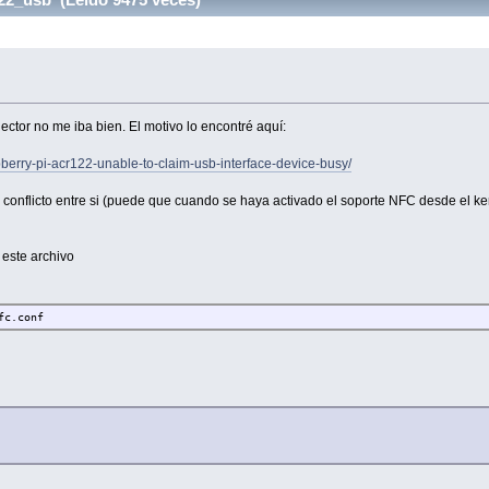
lector no me iba bien. El motivo lo encontré aquí:
spberry-pi-acr122-unable-to-claim-usb-interface-device-busy/
 conflicto entre si (puede que cuando se haya activado el soporte NFC desde el ke
 este archivo
fc.conf