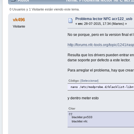
0 Usuarios y 1 Visitante están viendo este tema.
Problema lector NFC acr122_usb
vk496
«
en:
28-07-2015, 17:34 (Martes) »
Visitante
No se porque, pero en la version final el 
http://forums.nfc-tools.org/topic/1241/ra
Resulta que los drivers pueden entrar en
darse soporte por defecto a este lector.
Para arreglar el problema, hay que crear
Código:
[Seleccionar]
nano /etc/modprobe.d/blacklist-libn
y dentro meter esto
Citar
blacklist pn533
blacklist nfc