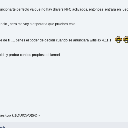
 funcionarte perfecto ya que no hay drivers NFC activados, entonces entrara en juego
nuncio , pero me voy a esperar a que pruebes esto.
 de ti , ... tienes el poder de decidir cuando se anunciara wifislax 4.11.1
d , y probar con los propios del kernel.
(Martes) por USUARIONUEVO
»
usb