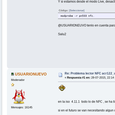
Y si estamos desde el modo Live, desactiv
Código:
[Seleccionar]
modprobe -r pn533 nfc.
@USUARIONEUVO tenlo en cuenta para 
Salu2
Re: Problema lector NFC acr122_
USUARIONUEVO
«
Respuesta #1 en:
28-07-2015, 22:14 
Moderador
en la iso 4.11.1 todo lo de NFC , se ha t
Mensajes: 16145
si en el futuro se van necesitando algun 