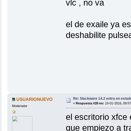
vlc , no va
el de exaile ya e
deshabilite pulse
Re: Slackware 14.2 entra en estad
USUARIONUEVO
«
Respuesta #28 en:
19-01-2016, 09:57
Moderador
el escritorio xfc
que empiezo a tra