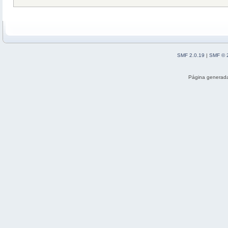
SMF 2.0.19
|
SMF © 
Página generada