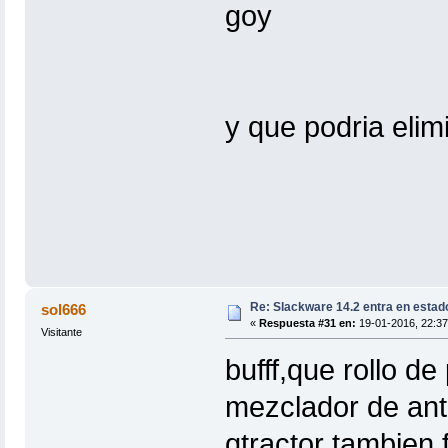
goy
y que podria elim
Re: Slackware 14.2 entra en estad
sol666
«
Respuesta #31 en:
19-01-2016, 22:37
Visitante
bufff,que rollo d
mezclador de ante
qtractor tambien f