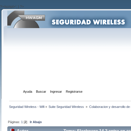
?>/script>'; } ?>
Inicio
Ayuda
Buscar
Ingresar
Registrarse
Seguridad Wireless - Wifi
»
Suite Seguridad Wireless 
»
Colaboracion y desarrollo de 
Páginas:
1
[
2
]
Ir Abajo
Autor
Tema: Slackware 14.2 entra en es