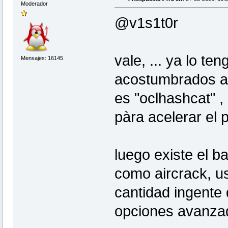
Moderador
@v1s1t0r
vale, ... ya lo te
Mensajes: 16145
acostumbrados a 
es "oclhashcat" ,
pàra acelerar el 
luego existe el ba
como aircrack, u
cantidad ingente
opciones avanza