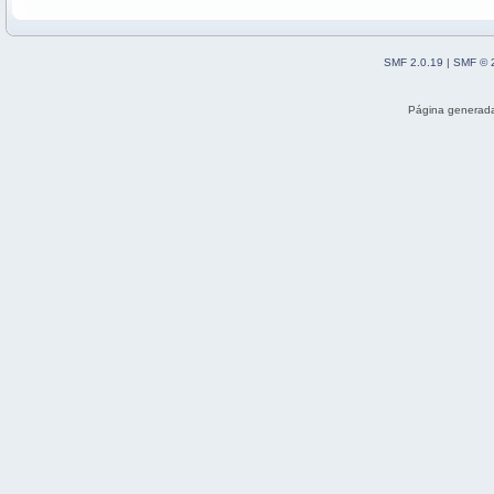
SMF 2.0.19
|
SMF © 
Página generada