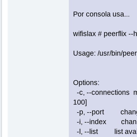
Por consola usa...
wifislax # peerflix --
Usage: /usr/bin/p
Options:
-c, --connectio
100]
-p, --port cha
-i, --index cha
-l, --list list avai