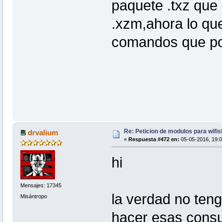
paquete .txz que 
.xzm,ahora lo qu
comandos que pon
Re: Peticion de modulos para wifis
drvalium
«
Respuesta #472 en:
05-05-2016, 19:0
hi
Mensajes: 17345
la verdad no teng
Misántropo
hacer esas consul