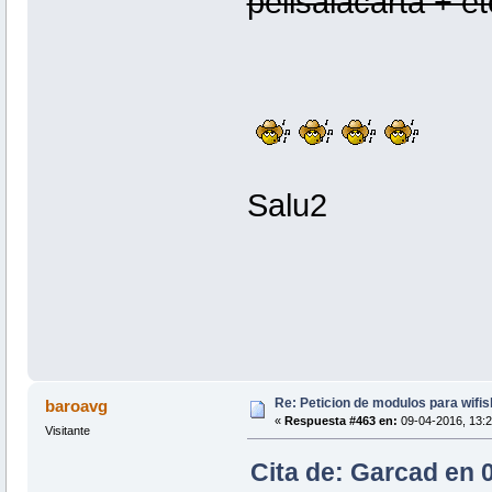
pelisalacarta + etc
Salu2
Re: Peticion de modulos para wifis
baroavg
«
Respuesta #463 en:
09-04-2016, 13:2
Visitante
Cita de: Garcad en 