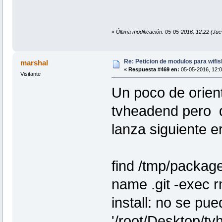
«
Última modificación: 05-05-2016, 12:22 (Jue
Re: Peticion de modulos para wifis
marshal
«
Respuesta #469 en:
05-05-2016, 12:0
Visitante
Un poco de orien
tvheadend pero 
lanza siguiente e
find /tmp/packag
name .git -exec rm 
install: no se pue
'/root/Desktop/tv