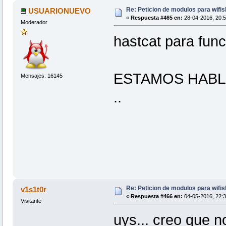
Re: Peticion de modulos para wifis
USUARIONUEVO
«
Respuesta #465 en:
28-04-2016, 20:5
Moderador
hastcat para func
ESTAMOS HABL
Mensajes: 16145
..
Re: Peticion de modulos para wifis
v1s1t0r
«
Respuesta #466 en:
04-05-2016, 22:3
Visitante
uys... creo que n