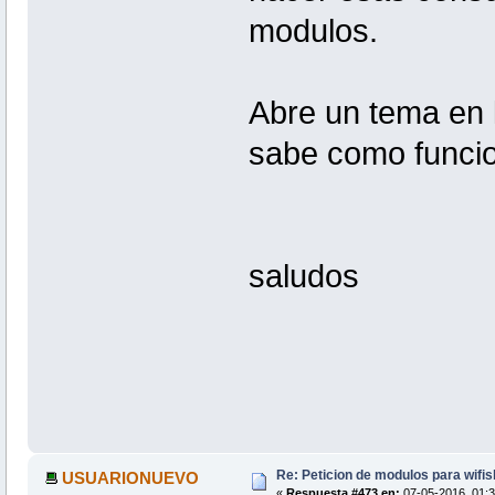
modulos.
Abre un tema en l
sabe como funci
saludos
Re: Peticion de modulos para wifis
USUARIONUEVO
«
Respuesta #473 en:
07-05-2016, 01:3