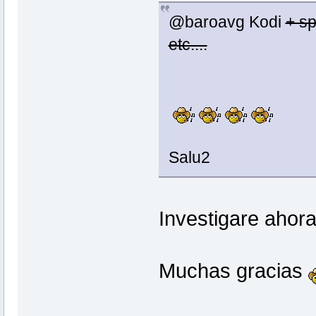
@baroavg Kodi
+ sp
etc....
Salu2
Investigare ahor
Muchas gracias