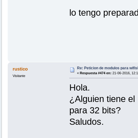
lo tengo prepara
Re: Peticion de modulos para wifis
rustico
«
Respuesta #474 en:
21-06-2016, 12:1
Visitante
Hola.
¿Alguien tiene e
para 32 bits?
Saludos.