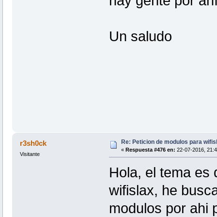
hay gente por ahí
Un saludo
Re: Peticion de modulos para wifis
r3sh0ck
«
Respuesta #476 en:
22-07-2016, 21:4
Visitante
Hola, el tema es
wifislax, he bus
modulos por ahi p