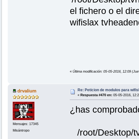
el fichero o el dir
wifislax tvheaden
«
Última modificación: 05-05-2016, 12:09 (Ju
Re: Peticion de modulos para wifis
drvalium
«
Respuesta #470 en:
05-05-2016, 12:2
¿has comprobado
Mensajes: 17345
/root/Desktop/t
Misántropo