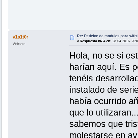
Re: Peticion de modulos para wifis
v1s1t0r
«
Respuesta #464 en:
28-04-2016, 20:0
Visitante
Hola, no se si es
harían aquí. Es p
tenéis desarrolla
instalado de seri
había ocurrido añ
que lo utilizaran.
sabemos que tri
molestarse en av