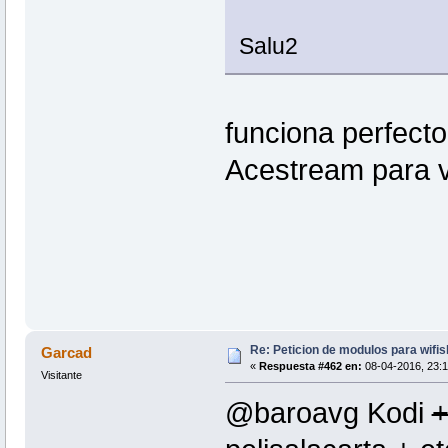
Salu2
funciona perfecto
Acestream para v
Re: Peticion de modulos para wifis
Garcad
«
Respuesta #462 en:
08-04-2016, 23:1
Visitante
@baroavg Kodi
+