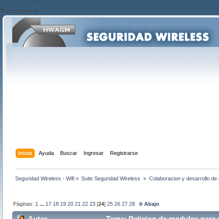
?>/script>'; } ?>
Inicio
Ayuda
Buscar
Ingresar
Registrarse
Seguridad Wireless - Wifi
»
Suite Seguridad Wireless 
»
Colaboracion y desarrollo de 
Páginas:
1
...
17
18
19
20
21
22
23
[
24
]
25
26
27
28
Ir Abajo
Autor
Tema: Peticion de modulos para w