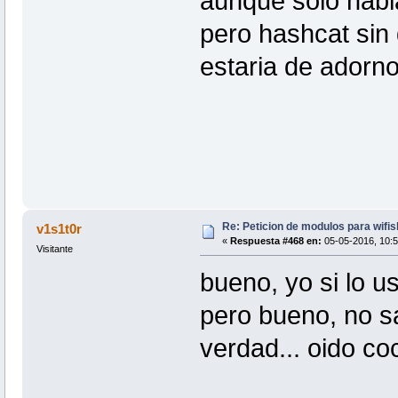
aunque solo habl
pero hashcat sin
estaria de adorno
Re: Peticion de modulos para wifis
v1s1t0r
«
Respuesta #468 en:
05-05-2016, 10:5
Visitante
bueno, yo si lo u
pero bueno, no s
verdad... oido co