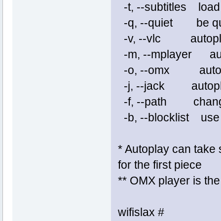
-t, --subtitle
-q, --qui
-v, --vlc a
-m, --mplayer
-o, --omx a
-j, --jack autopl
-f, --path ch
-b, --blocklist 
* Autoplay can take 
for the first piece
** OMX player is the
wifislax #