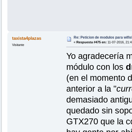
Re: Peticion de modulos para wifis
taxista4plazas
«
Respuesta #475 en:
11-07-2016, 21:4
Visitante
Yo agradecería
módulo con los
d
(en el momento de
anterior a la "
curr
demasiado antig
quedado sin sopor
GTX270 que la c