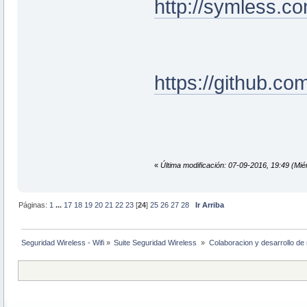
http://symless.c
https://github.c
«
Última modificación: 07-09-2016, 19:49 (Miér
Páginas:
1
...
17
18
19
20
21
22
23
[
24
]
25
26
27
28
Ir Arriba
Seguridad Wireless - Wifi
»
Suite Seguridad Wireless 
»
Colaboracion y desarrollo de 