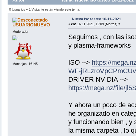
0 Usuarios y 1 Visitante están viendo este tema.
Nueva iso testeo 16-11-2021
USUARIONUEVO
«
en:
16-11-2021, 12:09 (Martes) »
Moderador
Seguimos , con las iso
y plasma-frameworks
ISO -->
https://mega
Mensajes: 16145
WF-jRLzroVpCPmCU
DRIVER NVIDIA -->
https://mega.nz/fil
Y ahora un poco de acci
he organizado en catego
y funcionando bien , y 
la misma carpeta , lo q