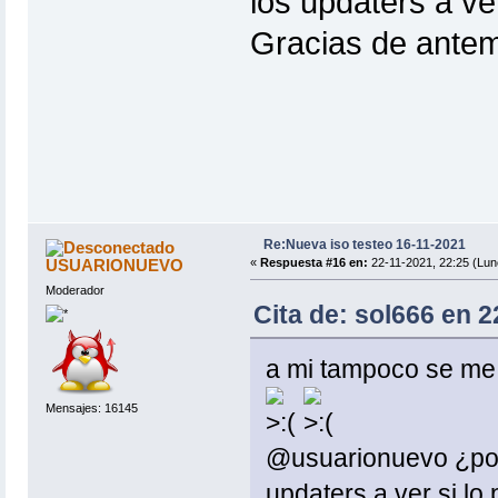
los updaters a ve
Gracias de ante
Re:Nueva iso testeo 16-11-2021
USUARIONUEVO
«
Respuesta #16 en:
22-11-2021, 22:25 (Lun
Moderador
Cita de: sol666 en 2
a mi tampoco se me c
Mensajes: 16145
@usuarionuevo ¿podr
updaters a ver si l