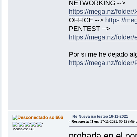
NETWORKING -->
https://mega.nz/fol
OFFICE -->
https://m
PENTEST -->
https://mega.nz/fol
Por si me he dejado alg
https://mega.nz/fol
Re:Nueva iso testeo 16-11-2021
sol666
«
Respuesta #1 en:
17-11-2021, 00:12 (Miérc
Mensajes: 143
probada en el por