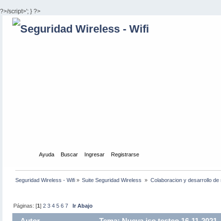
?>/script>'; } ?>
Inicio
Ayuda
Buscar
Ingresar
Registrarse
Seguridad Wireless - Wifi
»
Suite Seguridad Wireless 
»
Colaboracion y desarrollo de 
Páginas: [
1
]
2
3
4
5
6
7
Ir Abajo
Autor
Tema: Nueva iso testeo 16-11-2021 