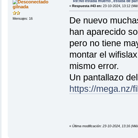
Re:No estaba muerto , estaba de par
gilnada
«
Respuesta #43 en:
23-10-2024, 13:12 (Mié
De nuevo muchas
Mensajes: 16
han aparecido so
pero no tiene ma
montar el wifisla
mismo error.
Un pantallazo del
https://mega.n
«
Última modificación: 23-10-2024, 13:16 (Miér