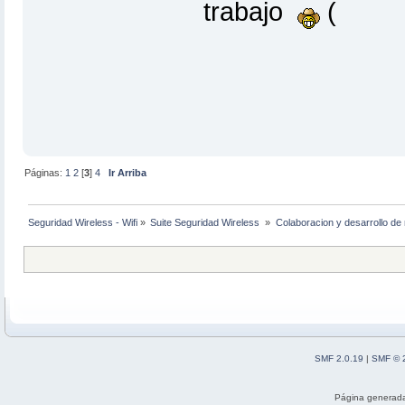
trabajo
Páginas:
1
2
[
3
]
4
Ir Arriba
Seguridad Wireless - Wifi
»
Suite Seguridad Wireless 
»
Colaboracion y desarrollo de 
SMF 2.0.19
|
SMF © 
Página generada