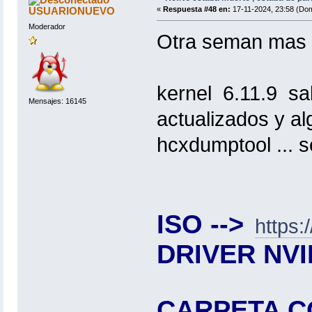
USUARIONUEVO
«
Respuesta #48 en:
17-11-2024, 23:58 (Dom
Moderador
Otra seman mas .
kernel 6.11.9 sa
Mensajes: 16145
actualizados y a
hcxdumptool ... s
ISO -->
https:
DRIVER NVI
CARPETA CO