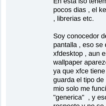
En esta iso tene
pocos dias , el k
, librerias etc.
Soy conocedor d
pantalla , eso se
xfdesktop , aun 
wallpaper aparez
ya que xfce tiene
guarda el tipo de 
mio solo me func
"generica" , y es
respecto y no se