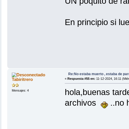
UN poquito de ra
En principio si l
Re:No estaba muerto , estaba de par
Tabiritrero
«
Respuesta #55 en:
11-12-2024, 16:11 (Miér
hola,buenas tard
Mensajes: 4
archivos
..no 