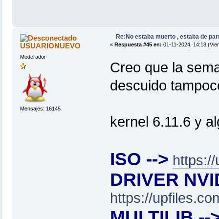
Re:No estaba muerto , estaba de par
USUARIONUEVO
«
Respuesta #45 en:
01-11-2024, 14:18 (Vier
Moderador
Creo que la sema
descuido tampoco
Mensajes: 16145
kernel 6.11.6 y a
ISO -->
https:
DRIVER NVID
https://upfiles.
MULTILIB --