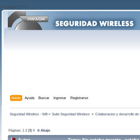
?>/script>'; } ?>
Inicio
Ayuda
Buscar
Ingresar
Registrarse
Seguridad Wireless - Wifi
»
Suite Seguridad Wireless 
»
Colaboracion y desarrollo de 
Páginas:
1
2
[
3
]
4
Ir Abajo
Autor
Tema: No estaba muerto , estaba 