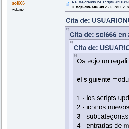
Re: Mejorando los scripts wifislax
sol666
«
Respuesta #385 en:
25-12-2014, 23:0
Visitante
Cita de: USUARIONU
Cita de: sol666 en
Cita de: USUARIO
Os edjo un regal
el siguiente modu
1 - los scripts up
2 - iconos nuevo
3 - subcategorias
4 - entradas de 