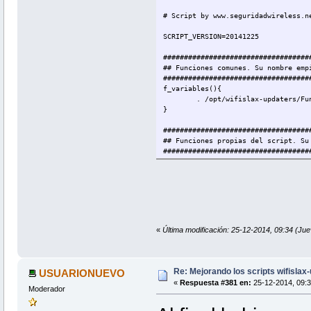
# Script by www.seguridadwireless.n
SCRIPT_VERSION=20141225
###################################
## Funciones comunes. Su nombre emp
###################################
f_variables(){
. /opt/wifislax-updaters/Fu
}
###################################
## Funciones propias del script. Su
###################################
# Definicion de variables
F_variables() {
WEB=http://sourceforge.net/
VERSION=`curl -s $WEB | gre
RAMA=`echo $VERSION | cut -
PRGNAM=muse
DESCARGA=http://sourceforge
«
Última modificación: 25-12-2014, 09:34 
}
# Si el paquete no existe se descar
F_download(){
Re: Mejorando los scripts wifislax
USUARIONUEVO
if [ ! -f $PRGNAM-$VERSION.
«
Respuesta #381 en:
25-12-2014, 09:3
echo
Moderador
echo "$CYAN"Descargando sou
sleep 1