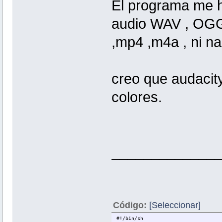
El programa me 
audio WAV , OGG 
,mp4 ,m4a , ni nad
creo que audacity
colores.
_____________
Código:
[Seleccionar]
#!/bin/sh