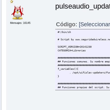
pulseaudio_upda
Código:
[Seleccionar
Mensajes: 16145
#!/bin/sh
# Script by www.seguridadwireless.n
SCRIPT_VERSION=20141230
CATEGORIA=Librerias
###################################
## Funciones comunes. Su nombre emp
###################################
f_variables(){
. /opt/wifislax-updaters/Fu
}
###################################
## Funciones propias del script. Su
###################################
# Definicion de variables
F_variables() {
WEB=http://freedesktop.org/
VERSION=`curl -s $WEB |grep
PRGNAM=pulseaudio