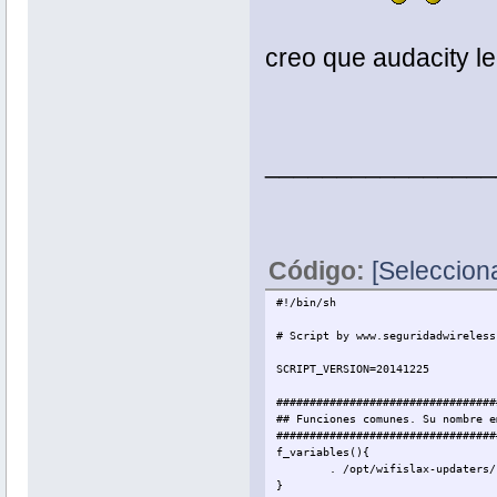
creo que audacity le
________________
Código:
[Selecciona
#!/bin/sh
# Script by www.seguridadwireless
SCRIPT_VERSION=20141225
#################################
## Funciones comunes. Su nombre e
#################################
f_variables(){
. /opt/wifislax-updaters/
}