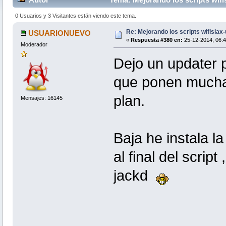
0 Usuarios y 3 Visitantes están viendo este tema.
Re: Mejorando los scripts wifislax
USUARIONUEVO
«
Respuesta #380 en:
25-12-2014, 06:4
Moderador
Dejo un updater p
que ponen muchas
plan.
Mensajes: 16145
Baja he instala l
al final del scrip
jackd