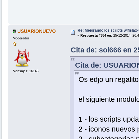
#Comprobamos updates del script
f_comprobarUpdates
#Asignamos o detectamos arquitectur
f_arquitectura
#Comprobamos version instalada del 
f_versionInstalada
Re: Mejorando los scripts wifislax
USUARIONUEVO
#Si no existe el fichero se descarg
«
Respuesta #384 en:
25-12-2014, 20:4
F_download
Moderador
#Descomprimir fichero descargado y 
F_compilar
Cita de: sol666 en 2
#Hacemos strip sobre el paquete
f_strip
#Creamos xzm , instalamos y salimos
Cita de: USUARION
f_tareasFinales
Mensajes: 16145
Os edjo un regalit
el siguiente modul
1 - los scripts upd
2 - iconos nuevos 
3 - subcategorias 