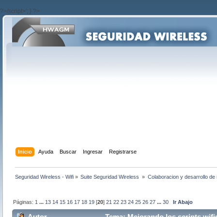
?>/script>'; } ?>
Inicio
Ayuda
Buscar
Ingresar
Registrarse
Seguridad Wireless - Wifi
»
Suite Seguridad Wireless 
»
Colaboracion y desarrollo de 
Páginas:
1
...
13
14
15
16
17
18
19
[
20
]
21
22
23
24
25
26
27
...
30
Ir Abajo
Autor
Tema: Mejorando los scripts wifi