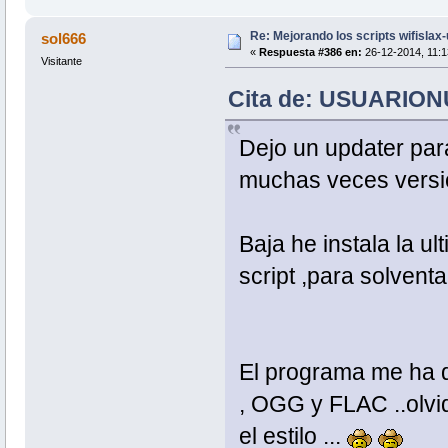
Re: Mejorando los scripts wifislax
sol666
«
Respuesta #386 en:
26-12-2014, 11:1
Visitante
Cita de: USUARIONU
Dejo un updater para
muchas veces versio
Baja he instala la ul
script ,para solvent
El programa me ha 
, OGG y FLAC ..olvi
el estilo ...