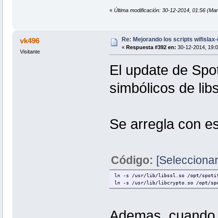
}
«
Última modificación: 30-12-2014, 01:56 
# Si el paquete no existe se descar
F_download(){
if [ ! -f $PRGNAM-$VERSION.
Re: Mejorando los scripts wifislax
vk496
echo
«
Respuesta #392 en:
30-12-2014, 19:0
echo "$CYAN"Descargando sou
Visitante
sleep 1
aria2c -x 3 ${WEB}$PRGNAM-$
El update de Spo
fi
}
simbólicos de libs
# Descomprimimos el fichero descarg
F_compilar(){
echo
echo "$VERDE"Descomprimiendo ..."$C
Se arregla con es
sleep 1
rm -rf $PRGNAM-$VERSION
tar xvf $PRGNAM-$VERSION.tar.xz
cd $PRGNAM-$VERSION
Código:
[Seleccionar
sed -i -e '/@PA_BINARY@/ imkdir -p 
echo "X-MATE-Autostart-Phase=Initia
ln -s /usr/lib/libssl.so /opt/spoti
chown -R root:root .
ln -s /usr/lib/libcrypto.so /opt/sp
find -L . \
\( -perm 777 -o -perm 775 -o -perm 
-exec chmod 755 {} \; -o \
\( -perm 666 -o -perm 664 -o -perm 
Ademas, cuando 
-exec chmod 644 {} \;