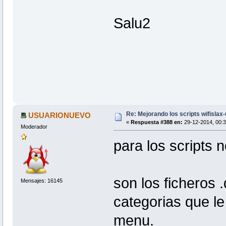
F_download
#Descomprimir fichero descargado 
Salu2
F_compilar
#Hacemos strip sobre el paquete
f_strip
#Creamos xzm , instalamos y salim
f_tareasFinales
Re: Mejorando los scripts wifislax
USUARIONUEVO
«
Respuesta #388 en:
29-12-2014, 00:3
Moderador
para los scripts
son los ficheros 
Mensajes: 16145
categorias que le
menu.