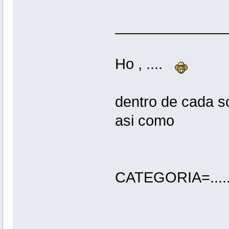
_____________
Ho , ....
dentro de cada sc
asi como
CATEGORIA=........