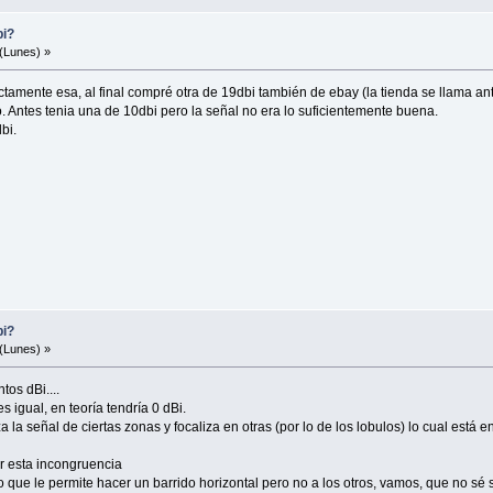
bi?
(Lunes) »
tamente esa, al final compré otra de 19dbi también de ebay (la tienda se llama ant
. Antes tenia una de 10dbi pero la señal no era lo suficientemente buena.
bi.
bi?
(Lunes) »
os dBi....
s igual, en teoría tendría 0 dBi.
 la señal de ciertas zonas y focaliza en otras (por lo de los lobulos) lo cual está e
r esta incongruencia
lo que le permite hacer un barrido horizontal pero no a los otros, vamos, que no sé