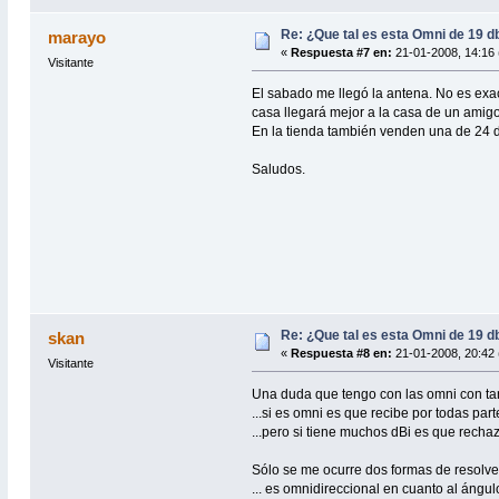
Re: ¿Que tal es esta Omni de 19 d
marayo
«
Respuesta #7 en:
21-01-2008, 14:16 
Visitante
El sabado me llegó la antena. No es exac
casa llegará mejor a la casa de un amigo
En la tienda también venden una de 24 d
Saludos.
Re: ¿Que tal es esta Omni de 19 d
skan
«
Respuesta #8 en:
21-01-2008, 20:42 
Visitante
Una duda que tengo con las omni con tant
...si es omni es que recibe por todas parte
...pero si tiene muchos dBi es que rechaza
Sólo se me ocurre dos formas de resolve
... es omnidireccional en cuanto al ángu