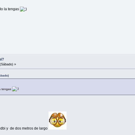
do la tengas
bi?
(Sábado) »
ábado)
la tengas
0dbi y de dos metros de largo