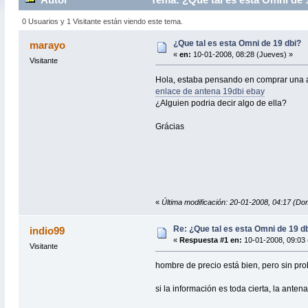
0 Usuarios y 1 Visitante están viendo este tema.
¿Que tal es esta Omni de 19 dbi?
marayo
«
en:
10-01-2008, 08:28 (Jueves) »
Visitante
Hola, estaba pensando en comprar una a
enlace de antena 19dbi ebay
¿Alguien podria decir algo de ella?
Grácias
«
Última modificación: 20-01-2008, 04:17 (D
Re: ¿Que tal es esta Omni de 19 d
indio99
«
Respuesta #1 en:
10-01-2008, 09:03 
Visitante
hombre de precio está bien, pero sin pro
si la información es toda cierta, la ante