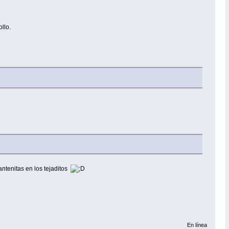
llo.
ntenitas en los tejaditos
En línea