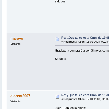
saludos
Re: ¿Que tal es esta Omni de 19 d
marayo
«
Respuesta #2 en:
11-01-2008, 09:08 
Visitante
Grácias, la compraré a ver. Si no es co
Saludos.
Re: ¿Que tal es esta Omni de 19 d
alorent2007
«
Respuesta #3 en:
12-01-2008, 11:50 
Visitante
Juer, 19dbi en la omni!!!