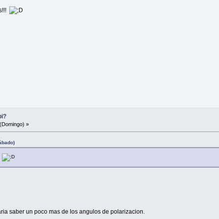
s!!!
bi?
(Domingo) »
Sábado)
!
aria saber un poco mas de los angulos de polarizacion.