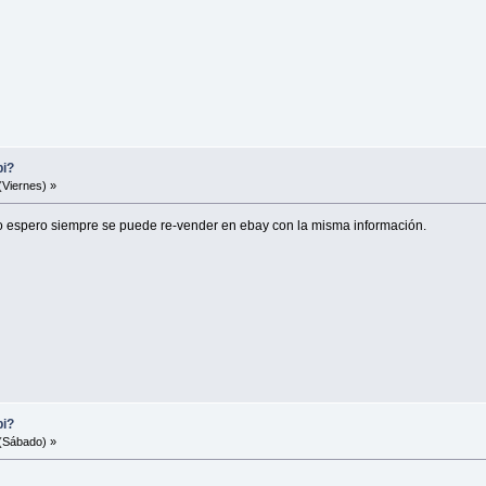
bi?
(Viernes) »
mo espero siempre se puede re-vender en ebay con la misma información.
bi?
(Sábado) »