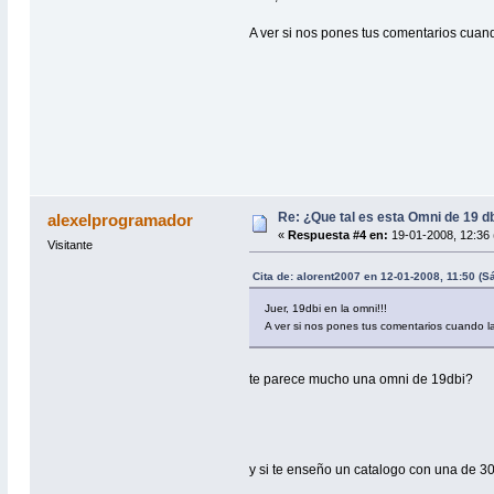
A ver si nos pones tus comentarios cuan
Re: ¿Que tal es esta Omni de 19 d
alexelprogramador
«
Respuesta #4 en:
19-01-2008, 12:36 
Visitante
Cita de: alorent2007 en 12-01-2008, 11:50 (S
Juer, 19dbi en la omni!!!
A ver si nos pones tus comentarios cuando 
te parece mucho una omni de 19dbi?
y si te enseño un catalogo con una de 3