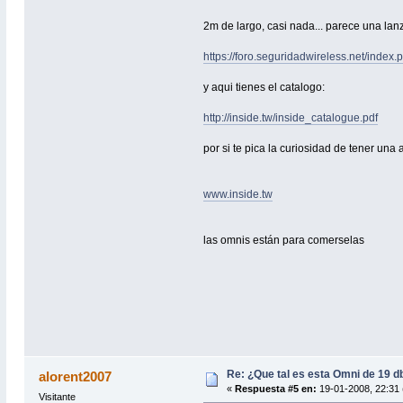
2m de largo, casi nada... parece una la
https://foro.seguridadwireless.net/index.
y aqui tienes el catalogo:
http://inside.tw/inside_catalogue.pdf
por si te pica la curiosidad de tener una
www.inside.tw
las omnis están para comerselas
Re: ¿Que tal es esta Omni de 19 d
alorent2007
«
Respuesta #5 en:
19-01-2008, 22:31 
Visitante