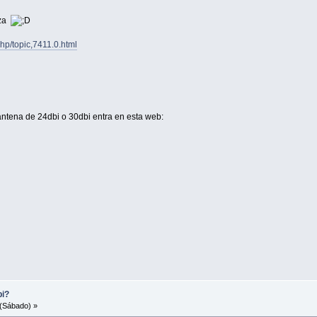
nza
php/topic,7411.0.html
 antena de 24dbi o 30dbi entra en esta web:
bi?
(Sábado) »