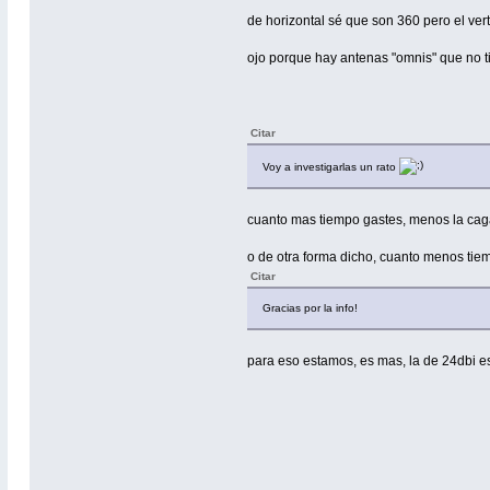
de horizontal sé que son 360 pero el ver
ojo porque hay antenas "omnis" que no t
Citar
Voy a investigarlas un rato
cuanto mas tiempo gastes, menos la caga
o de otra forma dicho, cuanto menos tie
Citar
Gracias por la info!
para eso estamos, es mas, la de 24dbi e