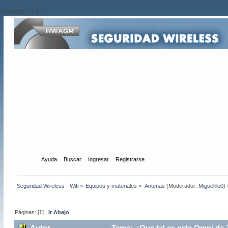
?>/script>'; } ?>
Inicio
Ayuda
Buscar
Ingresar
Registrarse
Seguridad Wireless - Wifi
»
Equipos y materiales
»
Antenas
(Moderador:
Miguelillo0
) 
Páginas: [
1
]
Ir Abajo
Autor
Tema: ¿Que tal es esta Omni de 