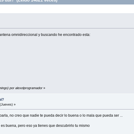
ntena omnidireccional y buscando he encontrado esta:
omingo) por alexelprogramador
»
bi?
(Jueves) »
barla, no creo que nadie te pueda decir lo buena o lo mala que pueda ser ...
na es buena, pero eso ya tienes que descubrirlo tu mismo