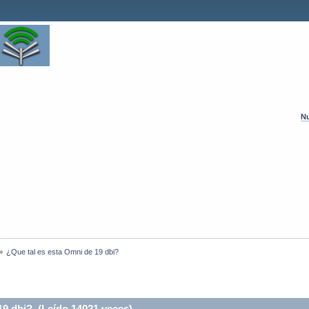
Nu
»
¿Que tal es esta Omni de 19 dbi?
19 dbi? (Leído 14021 veces)