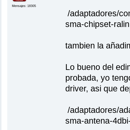
Mensajes: 18305
/adaptadores/co
sma-chipset-rali
tambien la añadim
Lo bueno del edi
probada, yo tengo
driver, asi que d
/adaptadores/ada
sma-antena-4dbi-