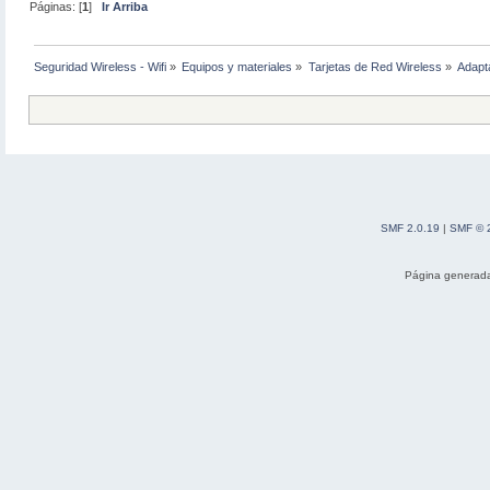
Páginas: [
1
]
Ir Arriba
Seguridad Wireless - Wifi
»
Equipos y materiales
»
Tarjetas de Red Wireless
»
Adapt
SMF 2.0.19
|
SMF © 
Página generada