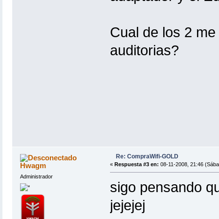
Cual de los 2 me
auditorias?
Re: CompraWifi-GOLD
Hwagm
«
Respuesta #3 en:
08-11-2008, 21:46 (Sába
Administrador
sigo pensando q
jejejej