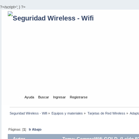
?>/script>'; } ?>
Inicio
Ayuda
Buscar
Ingresar
Registrarse
Seguridad Wireless - Wifi
»
Equipos y materiales
»
Tarjetas de Red Wireless
»
Adapt
Páginas: [
1
]
Ir Abajo
Autor
Tema: CompraWifi-GOLD (Leído 92