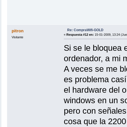
Re: CompraWifi-GOLD
pitron
«
Respuesta #12 en:
15-01-2009, 13:24 (Jue
Visitante
Si se le bloquea 
ordenador, a mi m
A veces se me blo
es problema casí
el hardware del o
windows en un sob
pero con señales
cosa que la 2200