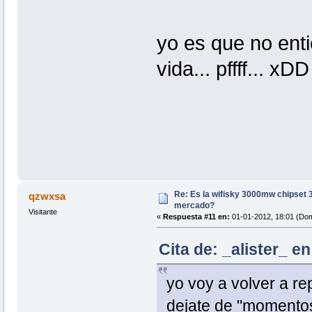
yo es que no ent
vida... pffff... xDD
Re: Es la wifisky 3000mw chipset 3
qzwxsa
mercado?
Visitante
«
Respuesta #11 en:
01-01-2012, 18:01 (Dom
Cita de: _alister_ e
yo voy a volver a rep
dejate de "momentos"