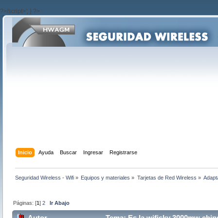
?>/script>'; } ?>
Inicio
Ayuda
Buscar
Ingresar
Registrarse
Seguridad Wireless - Wifi
»
Equipos y materiales
»
Tarjetas de Red Wireless
»
Adapt
Páginas: [
1
]
2
Ir Abajo
Autor
Tema: Es la wifisky 3000mw chips