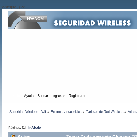
?>/script>'; } ?>
Inicio
Ayuda
Buscar
Ingresar
Registrarse
Seguridad Wireless - Wifi
»
Equipos y materiales
»
Tarjetas de Red Wireless
»
Adapt
Páginas: [
1
]
Ir Abajo
Autor
Tema: Duda con este Chipset: R