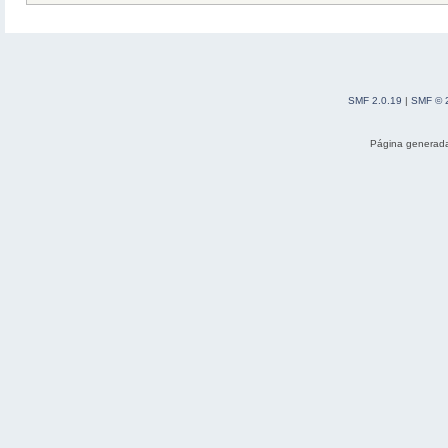
SMF 2.0.19
|
SMF © 
Página generada