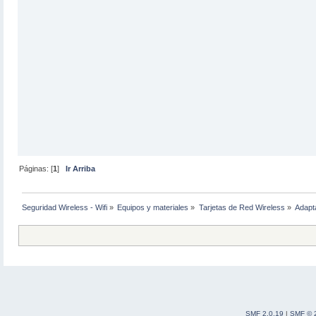
Páginas: [
1
]
Ir Arriba
Seguridad Wireless - Wifi
»
Equipos y materiales
»
Tarjetas de Red Wireless
»
Adapt
SMF 2.0.19
|
SMF © 