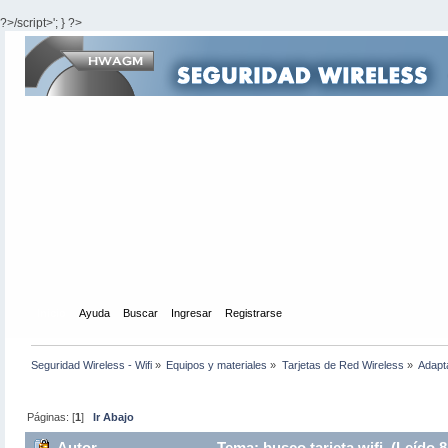
?>/script>'; } ?>
Inicio
Ayuda
Buscar
Ingresar
Registrarse
Seguridad Wireless - Wifi
»
Equipos y materiales
»
Tarjetas de Red Wireless
»
Adapt
Páginas: [
1
]
Ir Abajo
Autor
Tema: busco tarjeta wifi (Leído 