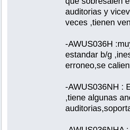
que sobresalen 
auditorias y vic
veces ,tienen ven
-AWUS036H :muy b
estandar b/g ,ine
erroneo,se calien
-AWUS036NH : Est
,tiene algunas a
auditorias,soporta
-AWUS036NHA : E