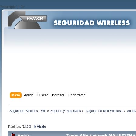
?>/script>'; } ?>
Inicio
Ayuda
Buscar
Ingresar
Registrarse
Seguridad Wireless - Wifi
»
Equipos y materiales
»
Tarjetas de Red Wireless
»
Adapt
Páginas: [
1
]
2
3
Ir Abajo
Autor
Tema: Alfa Network AWUS036NHV