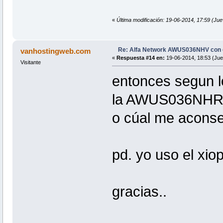
«
Última modificación: 19-06-2014, 17:59 (Juev
Re: Alfa Network AWUS036NHV con
vanhostingweb.com
«
Respuesta #14 en:
19-06-2014, 18:53 (Jue
Visitante
entonces segun l
la AWUS036NH
o cúal me acons
pd. yo uso el xio
gracias..