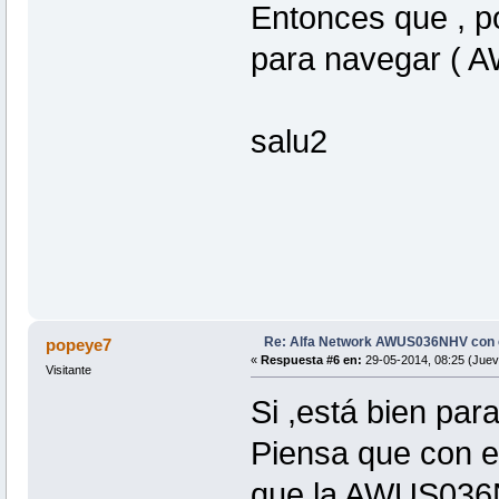
Entonces que , p
para navegar (
salu2
Re: Alfa Network AWUS036NHV con
popeye7
«
Respuesta #6 en:
29-05-2014, 08:25 (Juev
Visitante
Si ,está bien pa
Piensa que con e
que la AWUS036N