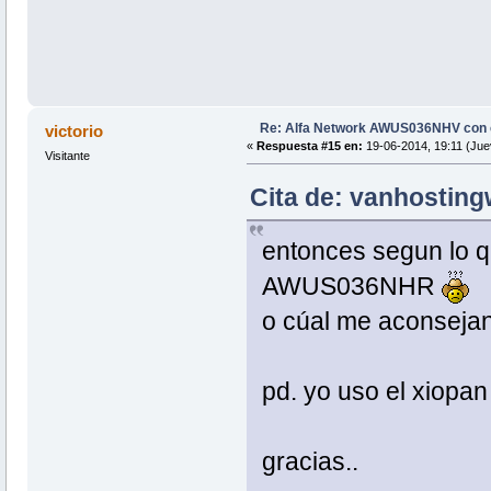
Re: Alfa Network AWUS036NHV con
victorio
«
Respuesta #15 en:
19-06-2014, 19:11 (Jue
Visitante
Cita de: vanhosting
entonces segun lo q 
AWUS036NHR
o cúal me aconseja
pd. yo uso el xiopan
gracias..