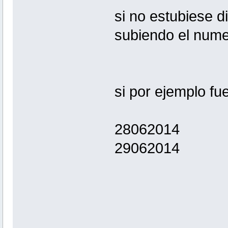
si no estubiese d
subiendo el numero
si por ejemplo fu
28062014
29062014