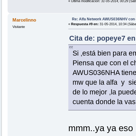
«
Última modificación: 31-05-2014, 00:29 (Sá
Re: Alfa Network AWUS036NHV con
Marcelinno
«
Respuesta #9 en:
31-05-2014, 10:34 (Sába
Visitante
Cita de: popeye7 en
Si ,está bien para 
Piensa que con el ch
AWUS036NHA tienes
mw que la alfa y si
de lo mejor ,la pued
cuenta donde la vas a
mmm..ya ya eso 