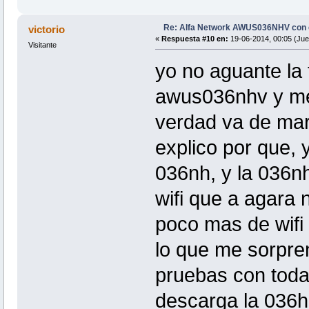
Re: Alfa Network AWUS036NHV con
victorio
«
Respuesta #10 en:
19-06-2014, 00:05 (Jue
Visitante
yo no aguante la
awus036nhv y me l
verdad va de mar
explico por que, 
036nh, y la 036nh
wifi que a agara 
poco mas de wifi 
lo que me sorpren
pruebas con toda
descarga la 036h