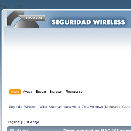
?>/script>'; } ?>
Inicio
Ayuda
Buscar
Ingresar
Registrarse
Seguridad Wireless - Wifi
»
Sistemas operativos
»
Zona Windows
(Moderador:
Garc
Páginas: [
1
]
Ir Abajo
Autor
Tema: connection N&C 108 en mo