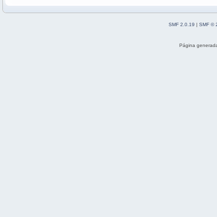
SMF 2.0.19
|
SMF © 
Página generada