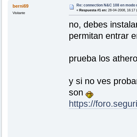
Re: connection N&C 108 en modo 
berni69
«
Respuesta #1 en:
28-04-2008, 16:17 
Visitante
no, debes instala
permitan entrar 
prueba los ather
y si no ves prob
son
https://foro.segu