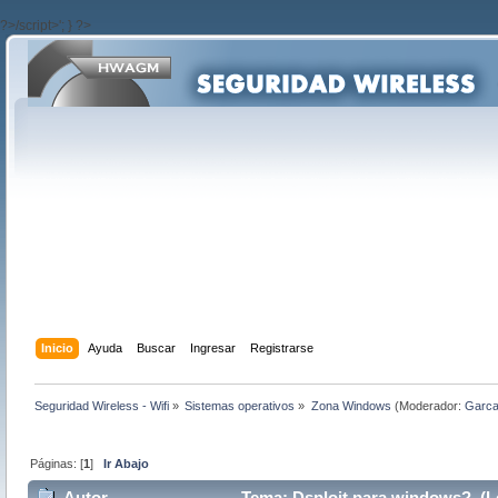
?>/script>'; } ?>
Inicio
Ayuda
Buscar
Ingresar
Registrarse
Seguridad Wireless - Wifi
»
Sistemas operativos
»
Zona Windows
(Moderador:
Garc
Páginas: [
1
]
Ir Abajo
Autor
Tema: Dsploit para windows? (Le