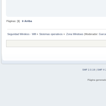
Páginas: [
1
]
Ir Arriba
Seguridad Wireless - Wifi
»
Sistemas operativos
»
Zona Windows
(Moderador:
Garc
SMF 2.0.19
|
SMF © 
Página generada