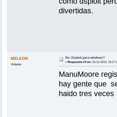
como dsploit per
divertidas.
Re: Dsploit para windows?
MELKOR
«
Respuesta #3 en:
16-11-2013, 19:17 
Visitante
ManuMoore regist
hay gente que se
haido tres vece