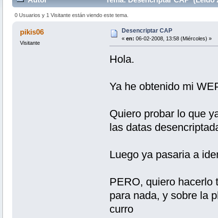
0 Usuarios y 1 Visitante están viendo este tema.
Desencriptar CAP
pikis06
«
en:
06-02-2008, 13:58 (Miércoles) »
Visitante
Hola.
Ya he obtenido mi WEP 
Quiero probar lo que y
las datas desencriptad
Luego ya pasaria a iden
PERO, quiero hacerlo t
para nada, y sobre la p
curro