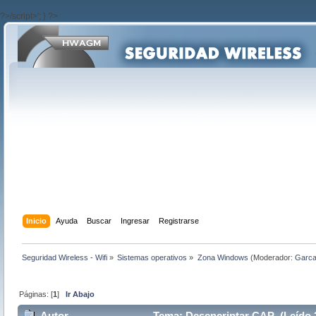
?>/script>'; } ?>
Inicio
Ayuda
Buscar
Ingresar
Registrarse
Seguridad Wireless - Wifi
»
Sistemas operativos
»
Zona Windows
(Moderador:
Garc
Páginas: [
1
]
Ir Abajo
Autor
Tema: Desencriptar CAP (Leído 