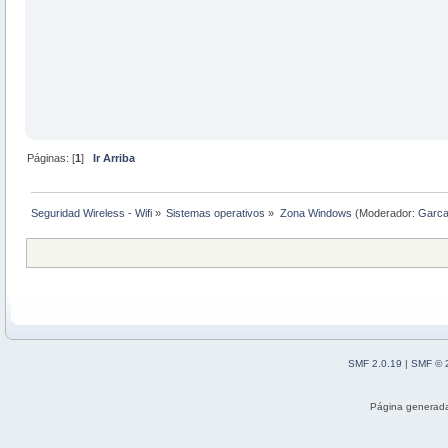
Páginas: [
1
]
Ir Arriba
Seguridad Wireless - Wifi
»
Sistemas operativos
»
Zona Windows
(Moderador:
Garc
SMF 2.0.19
|
SMF © 
Página generada