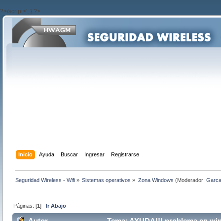
?>/script>'; } ?>
Inicio
Ayuda
Buscar
Ingresar
Registrarse
Seguridad Wireless - Wifi
»
Sistemas operativos
»
Zona Windows
(Moderador:
Garc
Páginas: [
1
]
Ir Abajo
Autor
Tema: AYUDA!!! problema en wind