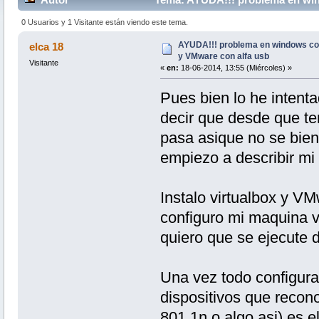
veces)
0 Usuarios y 1 Visitante están viendo este tema.
AYUDA!!! problema en windows con 
elca 18
y VMware con alfa usb
Visitante
«
en:
18-06-2014, 13:55 (Miércoles) »
Pues bien lo he intent
decir que desde que te
pasa asique no se bien 
empiezo a describir mi
Instalo virtualbox y V
configuro mi maquina v
quiero que se ejecute 
Una vez todo configur
dispositivos que recono
801.1n o algo asi) es 