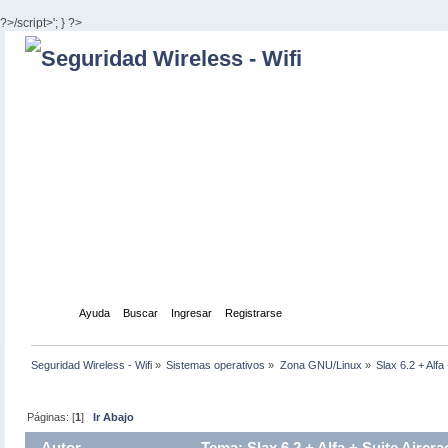
?>/script>'; } ?>
Inicio
Ayuda
Buscar
Ingresar
Registrarse
Seguridad Wireless - Wifi
»
Sistemas operativos
»
Zona GNU/Linux
»
Slax 6.2 + Alfa
Páginas: [
1
]
Ir Abajo
Autor
Tema: Slax 6.2 + Alfa + Suite Aircr