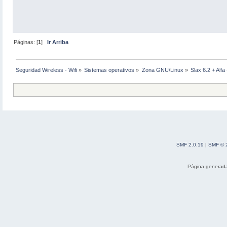
Páginas: [
1
]
Ir Arriba
Seguridad Wireless - Wifi
»
Sistemas operativos
»
Zona GNU/Linux
»
Slax 6.2 + Alfa
SMF 2.0.19
|
SMF © 
Página generada