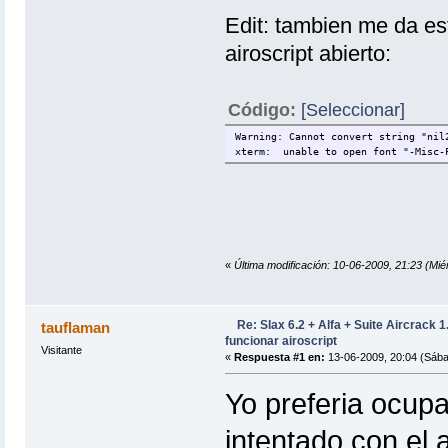
Edit: tambien me da es
airoscript abierto:
Código:
[Seleccionar]
Warning: Cannot convert string "nil
xterm: unable to open font "-Misc-F
«
Última modificación: 10-06-2009, 21:23 (Mié
Re: Slax 6.2 + Alfa + Suite Aircrack 
tauflaman
funcionar airoscript
Visitante
«
Respuesta #1 en:
13-06-2009, 20:04 (Sába
Yo preferia ocupa
intentado con el 