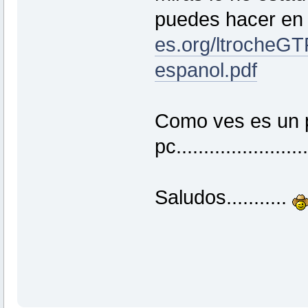
puedes hacer en 
es.org/ltrocheG
espanol.pdf
Como ves es un p
pc........................
Saludos...........