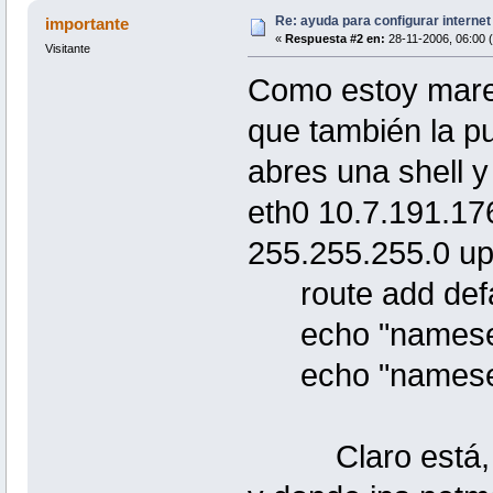
Re: ayuda para configurar interne
importante
«
Respuesta #2 en:
28-11-2006, 06:00 
Visitante
Como estoy mare
que también la pu
abres una shell y
eth0 10.7.191.17
255.255.255.0 u
route add defau
echo "nameserve
echo "nameserve
Claro está, don