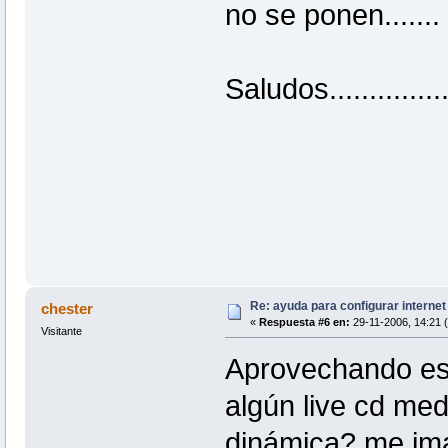
no se ponen.......
Saludos................
Re: ayuda para configurar interne
chester
«
Respuesta #6 en:
29-11-2006, 14:21 (
Visitante
Aprovechando est
algún live cd me
dinámica? me ima