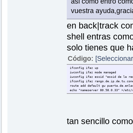
asi como entro com
vuestra ayuda,graci
en back|track com
shell entras como
solo tienes que ha
Código:
[Seleccionar
ifconfig ifaz up
iwconfig ifaz mode managed
iwconfig ifaz essid "essid de la re
ifconfig ifaz rango.de.ip.de.tu.con
route add default gw puerta.de.enl
echo "nameserver 80.58.0.33" >/etc/
tan sencillo como