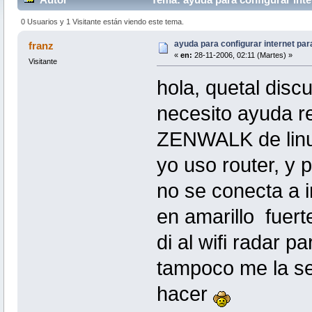
0 Usuarios y 1 Visitante están viendo este tema.
ayuda para configurar internet pa
franz
«
en:
28-11-2006, 02:11 (Martes) »
Visitante
hola, quetal disc
necesito ayuda r
ZENWALK de linux
yo uso router, y 
no se conecta a in
en amarillo fuert
di al wifi radar p
tampoco me la se
hacer