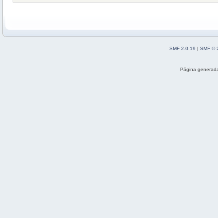
SMF 2.0.19
|
SMF © 
Página generada