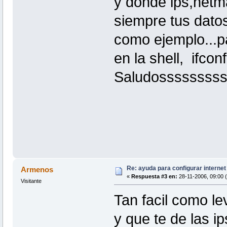
y donde ips,netm
siempre tus datos
como ejemplo...pa
en la shell, ifcon
Saludossssssss
Re: ayuda para configurar interne
Armenos
«
Respuesta #3 en:
28-11-2006, 09:00 
Visitante
Tan facil como le
y que te de las 