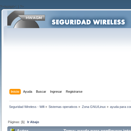
?>/script>'; } ?>
Inicio
Ayuda
Buscar
Ingresar
Registrarse
Seguridad Wireless - Wifi
»
Sistemas operativos
»
Zona GNU/Linux
»
ayuda para con
Páginas: [
1
]
Ir Abajo
Autor
Tema: ayuda para configurar inte