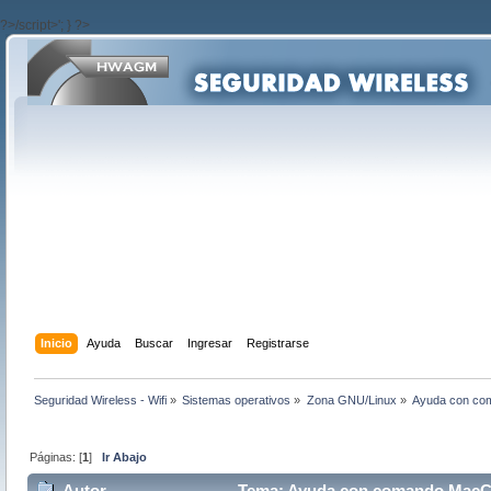
?>/script>'; } ?>
Inicio
Ayuda
Buscar
Ingresar
Registrarse
Seguridad Wireless - Wifi
»
Sistemas operativos
»
Zona GNU/Linux
»
Ayuda con co
Páginas: [
1
]
Ir Abajo
Autor
Tema: Ayuda con comando MacCh