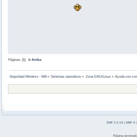
Páginas: [
1
]
Ir Arriba
Seguridad Wireless - Wifi
»
Sistemas operativos
»
Zona GNU/Linux
»
Ayuda con co
SMF 2.0.19
|
SMF © 
Página generada