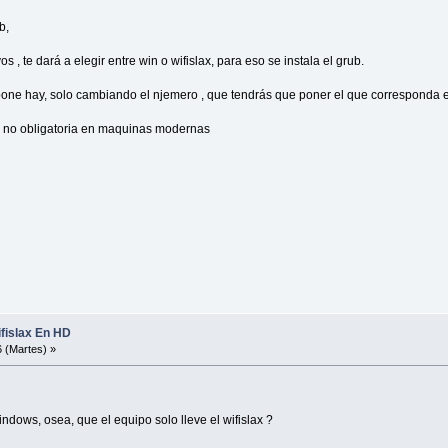
b,
s , te dará a elegir entre win o wifislax, para eso se instala el grub.
one hay, solo cambiando el njemero , que tendrás que poner el que corresponda e
e no obligatoria en maquinas modernas
 Wifislax En HD
 (Martes) »
ndows, osea, que el equipo solo lleve el wifislax ?