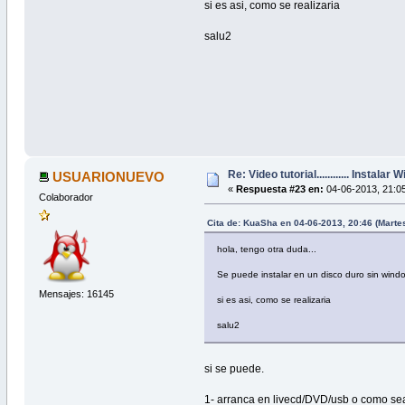
si es asi, como se realizaria
salu2
Re: Video tutorial............ Instalar
USUARIONUEVO
«
Respuesta #23 en:
04-06-2013, 21:05
Colaborador
Cita de: KuaSha en 04-06-2013, 20:46 (Marte
hola, tengo otra duda...
Se puede instalar en un disco duro sin window
Mensajes: 16145
si es asi, como se realizaria
salu2
si se puede.
1- arranca en livecd/DVD/usb o como sea