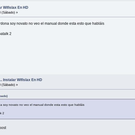
alar Wifislax En HD
8 (Sábado) »
perdona soy novato no veo el manual donde esta esto que habláis
atalk 2
.... Instalar Wifislax En HD
0 (Sábado) »
ábado)
ona soy novato no veo el manual donde esta esto que habláis
k 2
post