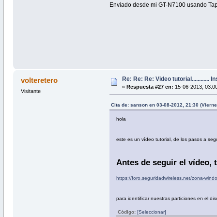
Enviado desde mi GT-N7100 usando Tap
Re: Re: Re: Video tutorial............
volteretero
«
Respuesta #27 en:
15-06-2013, 03:0
Visitante
Cita de: sanson en 03-08-2012, 21:30 (Vierne
hola
este es un vídeo tutorial, de los pasos a segu
Antes de seguir el vídeo, 
https://foro.seguridadwireless.net/zona-wind
para identificar nuestras particiones en el di
Código:
[Seleccionar]