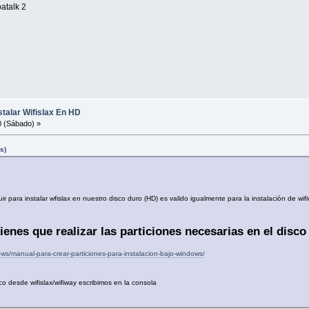
atalk 2
 Instalar Wifislax En HD
0 (Sábado) »
s)
ir para instalar wfislax en nuestro disco duro (HD) es valido igualmente para la instalación de wifi
tienes que realizar las particiones necesarias en el disco
ows/manual-para-crear-particiones-para-instalacion-bajo-windows/
sco desde wifislax/wifiway escribimos en la consola