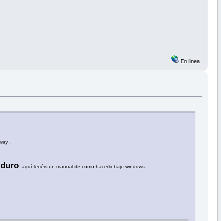
En línea
way .
 duro
. aquí tenéis un manual de como hacerlo bajo windows