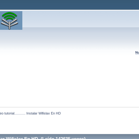
Nu
eo tutorial............ Instalar Wifislax En HD
stalar Wifislax En HD (Leído 142635 veces)