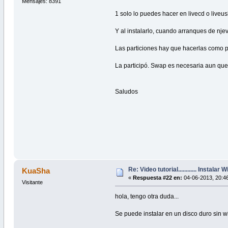
Mensajes: 8391
1 solo lo puedes hacer en livecd o liveus
Y al instalarlo, cuando arranques de njevo
Las particiones hay que hacerlas como p
La participó. Swap es necesaria aun qu
Saludos
Re: Video tutorial............ Instalar
KuaSha
«
Respuesta #22 en:
04-06-2013, 20:46
Visitante
hola, tengo otra duda...
Se puede instalar en un disco duro sin wi