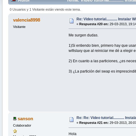
0 Usuarios y 1 Visitante están viendo este tema.
Re: Video tutorial............ Instalar
valencia8998
«
Respuesta #20 en:
29-03-2013, 19:14
Visitante
Me surgen dudas.
1)Si entiendo bien, primero hay que usar 
wifislaxy que al reiniciar me dé a elegir 
2) En cuanto a las particiones, ¿es nec
3) ¿La partición del swap es imprescindi
Re: Re: Video tutorial............ Inst
sanson
«
Respuesta #21 en:
29-03-2013, 20:07
Colaborador
Hola