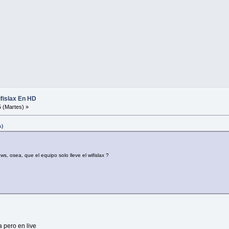
 Wifislax En HD
 (Martes) »
s)
s, osea, que el equipo solo lleve el wifislax ?
 pero en live