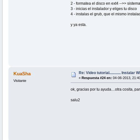
2 - formatea el disco en ext4 -->> siste
3 - inicias el instalador y eliges tu disco
4 - instalas el grub, que el mismo instal
y ya esta.
Re: Video tutorial............ Instalar
KuaSha
«
Respuesta #24 en:
04-06-2013, 21:40
Visitante
ok, gracias por tu ayuda....otra cosita, p
salu2