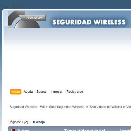
?>/script>'; } ?>
Inicio
Ayuda
Buscar
Ingresar
Registrarse
Seguridad Wireless - Wifi
»
Suite Seguridad Wireless 
»
Solo videos de Wifislax
»
Vid
Páginas:
1
[
2
]
3
Ir Abajo
Autor
Tema: Video tutorial............ In