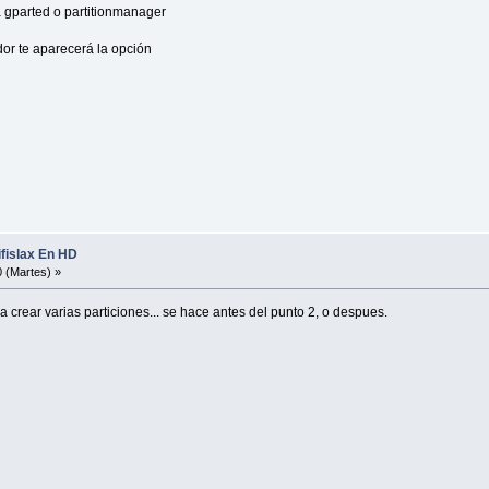
ma gparted o partitionmanager
ador te aparecerá la opción
 Wifislax En HD
 (Martes) »
ara crear varias particiones... se hace antes del punto 2, o despues.