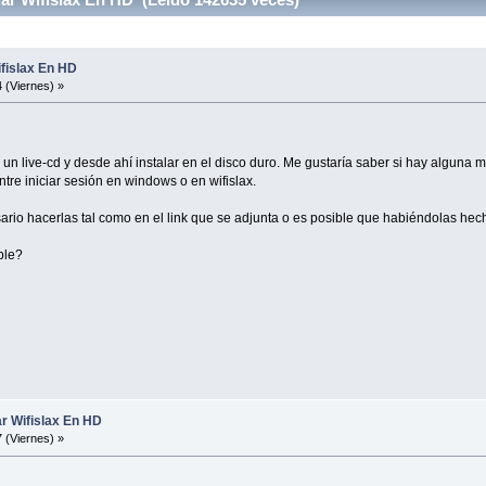
 Wifislax En HD
 (Viernes) »
un live-cd y desde ahí instalar en el disco duro. Me gustaría saber si hay alguna 
entre iniciar sesión en windows o en wifislax.
esario hacerlas tal como en el link que se adjunta o es posible que habiéndolas h
ble?
alar Wifislax En HD
 (Viernes) »