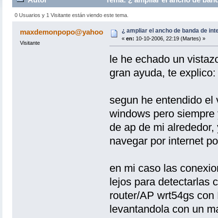
0 Usuarios y 1 Visitante están viendo este tema.
¿ ampliar el ancho de banda de int
maxdemonpopo@yahoo
«
en:
10-10-2006, 22:19 (Martes) »
Visitante
le he echado un vistazo
gran ayuda, te explico:
segun he entendido el v
windows pero siempre y
de ap de mi alrededor,
navegar por internet por 
en mi caso las conexio
lejos para detectarlas c
router/AP wrt54gs con
levantandola con un ma