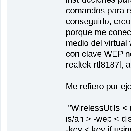
comandos para en
conseguirlo, creo
porque me conect
medio del virtual 
con clave WEP n
realtek rtl8187l, 
Me refiero por e
"WirelessUtils < 
is/ah > -wep < di
-key < key if usi