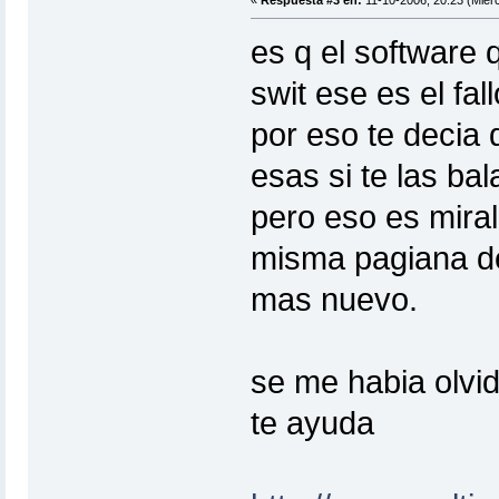
«
Respuesta #3 en:
11-10-2006, 20:23 (Miérc
es q el software 
swit ese es el fall
por eso te decia 
esas si te las ba
pero eso es miral
misma pagiana de
mas nuevo.
se me habia olvid
te ayuda