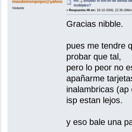
Re: ¿ ampliar el ancho de banda de
maxdemonpopo@yahoo
multiples?
Visitante
«
Respuesta #6 en:
18-10-2006, 22:36 (Miérc
Gracias nibble.
pues me tendre q
probar que tal,
pero lo peor no e
apañarme tarjeta
inalambricas (ap 
isp estan lejos.
y eso bale una pas