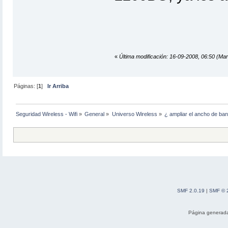
«
Última modificación: 16-09-2008, 06:50 (Mar
Páginas: [
1
]
Ir Arriba
Seguridad Wireless - Wifi
»
General
»
Universo Wireless
»
¿ ampliar el ancho de ban
SMF 2.0.19
|
SMF © 
Página generada