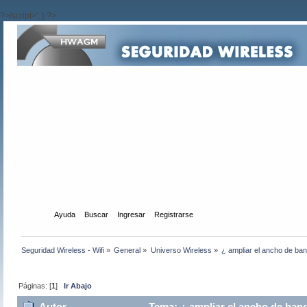
?>/script>'; } ?>
Inicio
Ayuda
Buscar
Ingresar
Registrarse
Seguridad Wireless - Wifi
»
General
»
Universo Wireless
»
¿ ampliar el ancho de ban
Páginas: [
1
]
Ir Abajo
Autor
Tema: ¿ ampliar el ancho de band