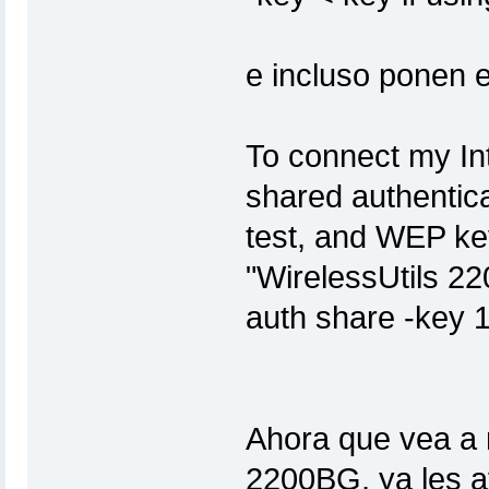
e incluso ponen 
To connect my In
shared authentica
test, and WEP k
"WirelessUtils 22
auth share -key 
Ahora que vea a 
2200BG, ya les a