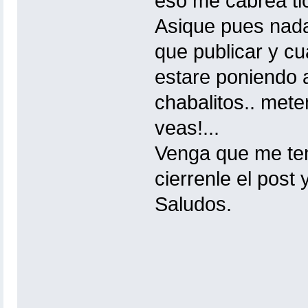
eso me cabrea tio
Asique pues nada
que publicar y c
estare poniendo 
chabalitos.. met
veas!...
Venga que me teng
cierrenle el post 
Saludos.