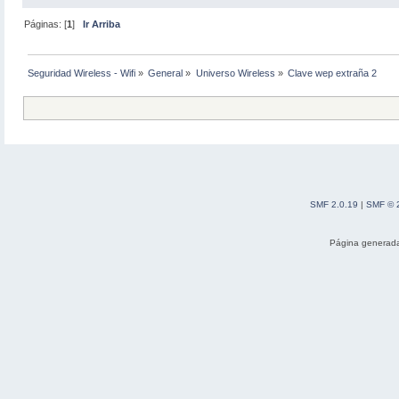
Páginas: [
1
]
Ir Arriba
Seguridad Wireless - Wifi
»
General
»
Universo Wireless
»
Clave wep extraña 2
SMF 2.0.19
|
SMF © 
Página generada