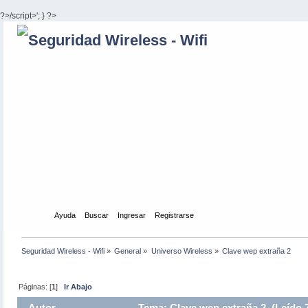
?>/script>'; } ?>
Inicio
Ayuda
Buscar
Ingresar
Registrarse
Seguridad Wireless - Wifi
»
General
»
Universo Wireless
»
Clave wep extraña 2
Páginas: [
1
]
Ir Abajo
Autor
Tema: Clave wep extraña 2 (Leído 