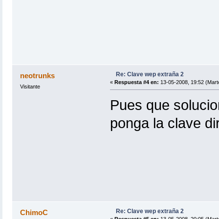
Re: Clave wep extraña 2
neotrunks
«
Respuesta #4 en:
13-05-2008, 19:52 (Mart
Visitante
Pues que soluci
ponga la clave d
Re: Clave wep extraña 2
ChimoC
«
Respuesta #5 en:
13-05-2008, 20:05 (Mart