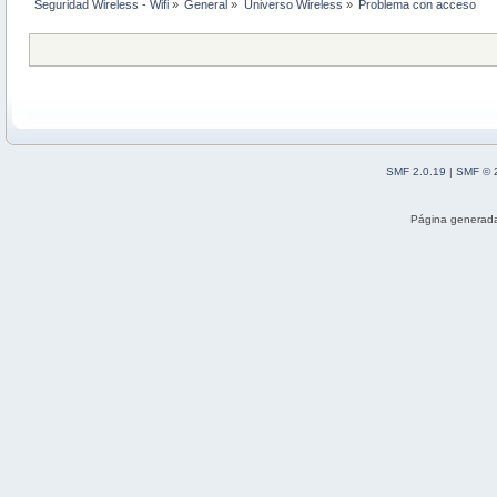
Seguridad Wireless - Wifi
»
General
»
Universo Wireless
»
Problema con acceso
SMF 2.0.19
|
SMF © 
Página generada