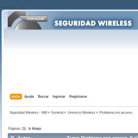
?>/script>'; } ?>
Inicio
Ayuda
Buscar
Ingresar
Registrarse
Seguridad Wireless - Wifi
»
General
»
Universo Wireless
»
Problema con acceso
Páginas: [
1
]
Ir Abajo
Autor
Tema: Problema con acceso (Leí