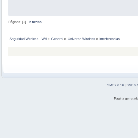
Páginas: [
1
]
Ir Arriba
Seguridad Wireless - Wifi
»
General
»
Universo Wireless
»
interferencias
SMF 2.0.19
|
SMF © 
Página generada