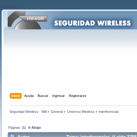
?>/script>'; } ?>
Inicio
Ayuda
Buscar
Ingresar
Registrarse
Seguridad Wireless - Wifi
»
General
»
Universo Wireless
»
interferencias
Páginas: [
1
]
Ir Abajo
Autor
Tema: interferencias (Leído 3755