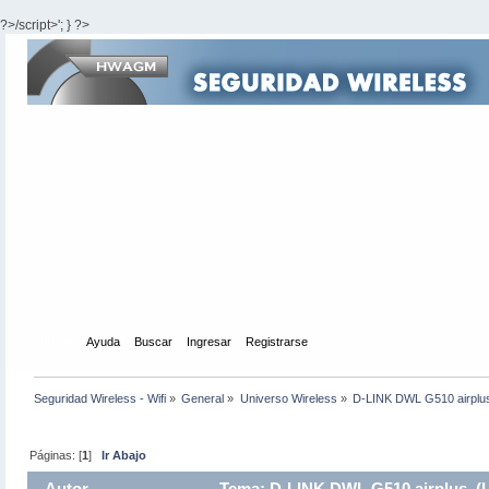
?>/script>'; } ?>
Inicio
Ayuda
Buscar
Ingresar
Registrarse
Seguridad Wireless - Wifi
»
General
»
Universo Wireless
»
D-LINK DWL G510 airplu
Páginas: [
1
]
Ir Abajo
Autor
Tema: D-LINK DWL G510 airplus (L