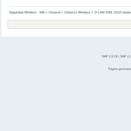
Seguridad Wireless - Wifi
»
General
»
Universo Wireless
»
D-LINK DWL G510 airplu
SMF 2.0.19
|
SMF © 
Página generada