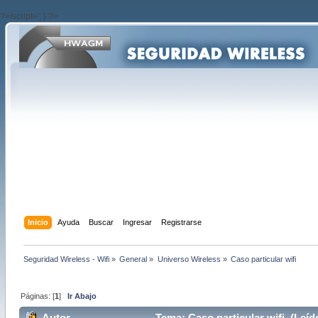
?>/script>'; } ?>
Inicio
Ayuda
Buscar
Ingresar
Registrarse
Seguridad Wireless - Wifi
»
General
»
Universo Wireless
»
Caso particular wifi
Páginas: [
1
]
Ir Abajo
Autor
Tema: Caso particular wifi (Leíd