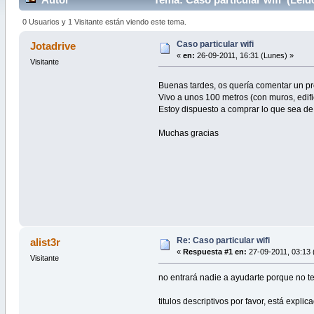
0 Usuarios y 1 Visitante están viendo este tema.
Caso particular wifi
Jotadrive
«
en:
26-09-2011, 16:31 (Lunes) »
Visitante
Buenas tardes, os quería comentar un pr
Vivo a unos 100 metros (con muros, edific
Estoy dispuesto a comprar lo que sea de 
Muchas gracias
Re: Caso particular wifi
alist3r
«
Respuesta #1 en:
27-09-2011, 03:13 
Visitante
no entrará nadie a ayudarte porque no te
titulos descriptivos por favor, está expli