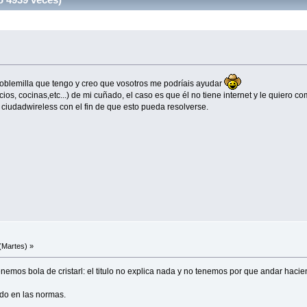
oblemilla que tengo y creo que vosotros me podríais ayudar
ios, cocinas,etc...) de mi cuñado, el caso es que él no tiene internet y le quiero co
ciudadwireless con el fin de que esto pueda resolverse.
(Martes) »
nemos bola de cristarl: el titulo no explica nada y no tenemos por que andar hacien
cado en las normas.