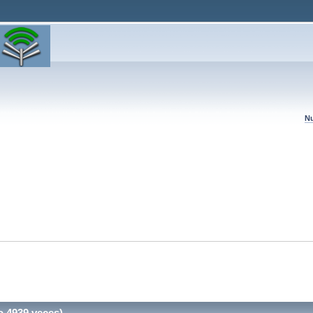
Nu
o 4939 veces)