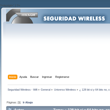
?>/script>'; } ?>
Inicio
Ayuda
Buscar
Ingresar
Registrarse
Seguridad Wireless - Wifi
»
General
»
Universo Wireless
»
¿ 128 bit si y 64 bits no,
Páginas: [
1
]
Ir Abajo
Autor
Tema: ¿ 128 bit si y 64 bits no, 