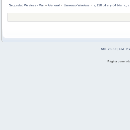
Seguridad Wireless - Wifi
»
General
»
Universo Wireless
»
¿ 128 bit si y 64 bits no,
SMF 2.0.19
|
SMF © 
Página generada