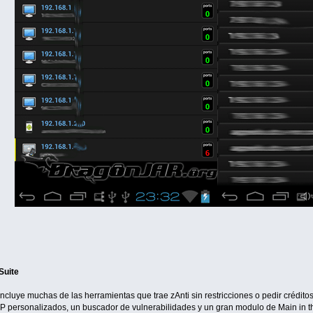
Suite
incluye muchas de las herramientas que trae zAnti sin restricciones o pedir crédito
P personalizados, un buscador de vulnerabilidades y un gran modulo de Main in t