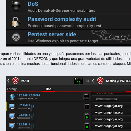
rupan varias utilidades en una y después pasaremos por las mas puntuales, una d
vez en el 2011 durante DEFCON y que integra una gran variedad de utilidades para 
os capa o elimina muchas de las funcionalidades interesantes como los ataques MIT