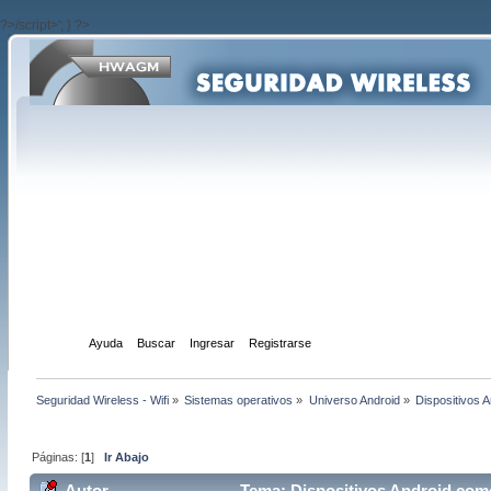
?>/script>'; } ?>
Inicio
Ayuda
Buscar
Ingresar
Registrarse
Seguridad Wireless - Wifi
»
Sistemas operativos
»
Universo Android
»
Dispositivos 
Páginas: [
1
]
Ir Abajo
Autor
Tema: Dispositivos Android como