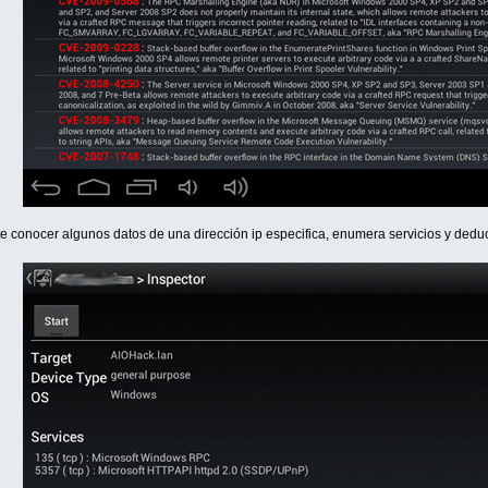
mite conocer algunos datos de una dirección ip especifica, enumera servicios y dedu