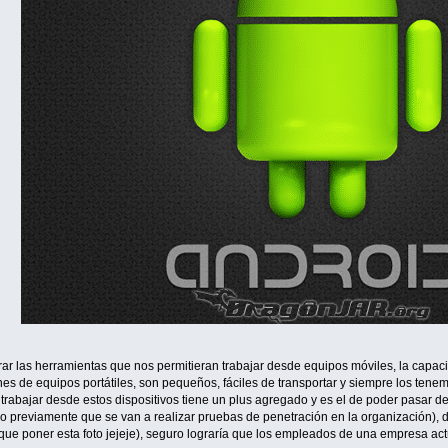
ar las herramientas que nos permitieran trabajar desde equipos móviles, la capa
s de equipos portátiles, son pequeños, fáciles de transportar y siempre los tenem
 trabajar desde estos dispositivos tiene un plus agregado y es el de poder pasar 
previamente que se van a realizar pruebas de penetración en la organización), dej
 que poner esta foto jejeje), seguro lograría que los empleados de una empresa ac