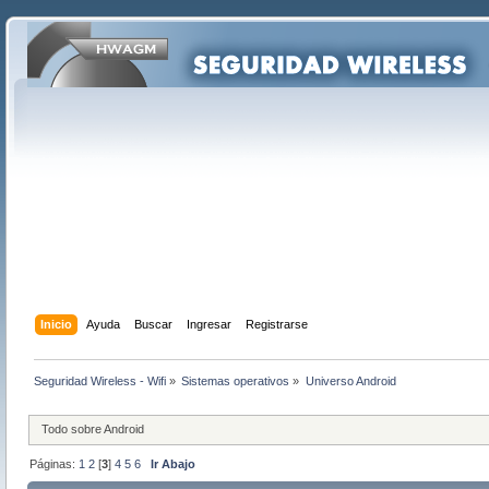
Inicio
Ayuda
Buscar
Ingresar
Registrarse
Seguridad Wireless - Wifi
»
Sistemas operativos
»
Universo Android
Todo sobre Android
Páginas:
1
2
[
3
]
4
5
6
Ir Abajo