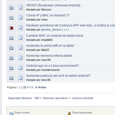
VROOT (Rooteador Universal Android)
Iniciado por Mocoso
Clonar IP y MAC en Android ??
Iniciado por skan
Hackean servidores de Cerberus APP anti-robo, ¡Cambia tu con
Iniciado por
geminis_demon
«
1
2
»
Cambiar MAC en android de tablet china
Iniciado por shaddi02
Aumentar la señal wiffi en la tablet
Iniciado por lidia10
Aumentar memoria interna tablet
Iniciado por nesc95
Android app on a Linux environment?
Iniciado por travelerstravel
Aumentar potencia del wi-fi en tablet android?
Iniciado por nesc95
Páginas:
1
2
[
3
]
4
5
6
Ir Arriba
Seguridad Wireless - Wifi
»
Sistemas operativos
»
Universo Android
Tema normal
Tema bloqueado