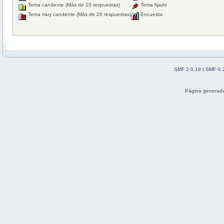
Tema candente (Más de 10 respuestas)
Tema fijado
Tema muy candente (Más de 20 respuestas)
Encuesta
SMF 2.0.19
|
SMF © 
Página generada