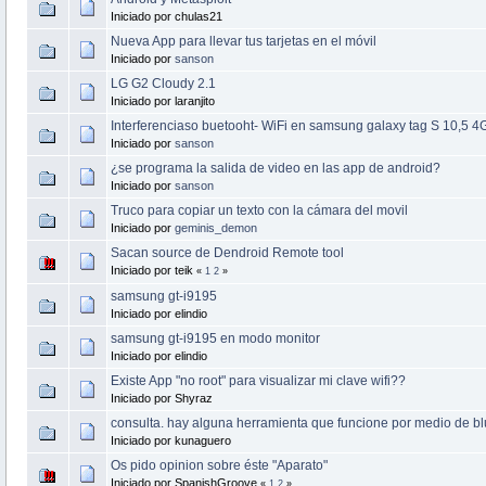
Iniciado por chulas21
Nueva App para llevar tus tarjetas en el móvil
Iniciado por
sanson
LG G2 Cloudy 2.1
Iniciado por laranjito
Interferenciaso buetooht- WiFi en samsung galaxy tag S 10,5 4
Iniciado por
sanson
¿se programa la salida de video en las app de android?
Iniciado por
sanson
Truco para copiar un texto con la cámara del movil
Iniciado por
geminis_demon
Sacan source de Dendroid Remote tool
Iniciado por teik
«
1
2
»
samsung gt-i9195
Iniciado por elindio
samsung gt-i9195 en modo monitor
Iniciado por elindio
Existe App "no root" para visualizar mi clave wifi??
Iniciado por Shyraz
consulta. hay alguna herramienta que funcione por medio de b
Iniciado por kunaguero
Os pido opinion sobre éste "Aparato"
Iniciado por SpanishGroove
«
1
2
»