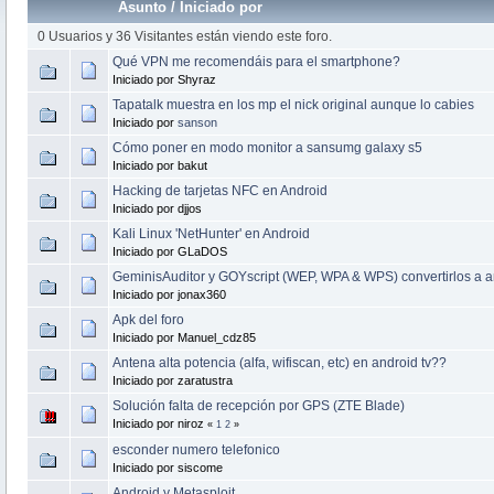
Asunto
/
Iniciado por
0 Usuarios y 36 Visitantes están viendo este foro.
Qué VPN me recomendáis para el smartphone?
Iniciado por Shyraz
Tapatalk muestra en los mp el nick original aunque lo cabies
Iniciado por
sanson
Cómo poner en modo monitor a sansumg galaxy s5
Iniciado por bakut
Hacking de tarjetas NFC en Android
Iniciado por djjos
Kali Linux 'NetHunter' en Android
Iniciado por GLaDOS
GeminisAuditor y GOYscript (WEP, WPA & WPS) convertirlos a a
Iniciado por jonax360
Apk del foro
Iniciado por Manuel_cdz85
Antena alta potencia (alfa, wifiscan, etc) en android tv??
Iniciado por zaratustra
Solución falta de recepción por GPS (ZTE Blade)
Iniciado por niroz
«
1
2
»
esconder numero telefonico
Iniciado por siscome
Android y Metasploit