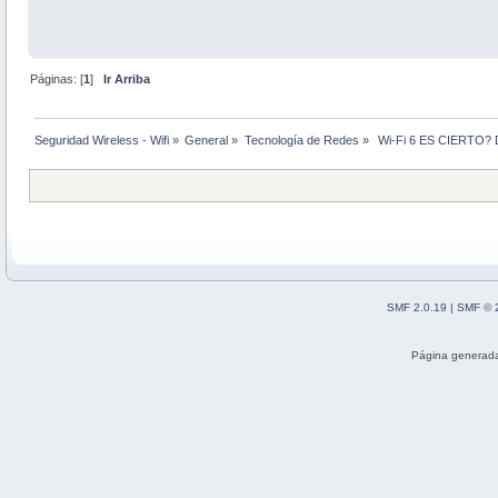
Páginas: [
1
]
Ir Arriba
Seguridad Wireless - Wifi
»
General
»
Tecnología de Redes
»
 Wi-Fi 6 ES CIERT
SMF 2.0.19
|
SMF © 
Página generada