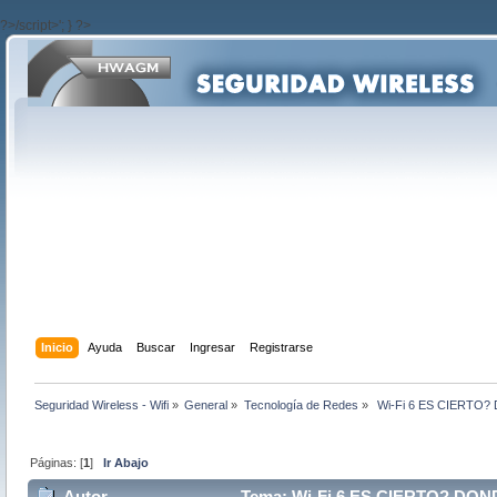
?>/script>'; } ?>
Inicio
Ayuda
Buscar
Ingresar
Registrarse
Seguridad Wireless - Wifi
»
General
»
Tecnología de Redes
»
 Wi-Fi 6 ES CIERT
Páginas: [
1
]
Ir Abajo
Autor
Tema: Wi-Fi 6 ES CIERTO? DON