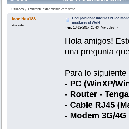
0 Usuarios y 1 Visitante están viendo este tema.
Compartiendo Internet PC de Mode
leonides188
mediante el WAN
Visitante
«
en:
13-12-2017, 23:43 (Miércoles) »
Hola amigos! Est
una pregunta que
Para lo siguient
- PC (WinXP/Wi
- Router - Teng
- Cable RJ45 (
- Modem 3G/4G