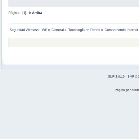
Páginas: [
1
]
Ir Arriba
Seguridad Wireless - Wifi
»
General
»
Tecnología de Redes
»
Compartiendo Interne
SMF 2.0.19
|
SMF © 
Página generada