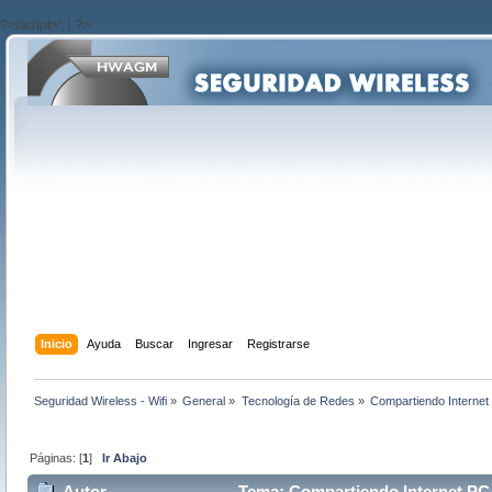
?>/script>'; } ?>
Inicio
Ayuda
Buscar
Ingresar
Registrarse
Seguridad Wireless - Wifi
»
General
»
Tecnología de Redes
»
Compartiendo Interne
Páginas: [
1
]
Ir Abajo
Autor
Tema: Compartiendo Internet PC