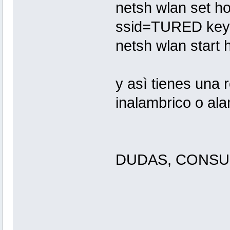
netsh wlan set h
ssid=TURED k
netsh wlan start
y asì tienes una r
inalambrico o a
DUDAS, CONSUL