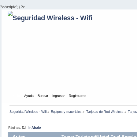
?>/script>'; } ?>
Inicio
Ayuda
Buscar
Ingresar
Registrarse
Seguridad Wireless - Wifi
»
Equipos y materiales
»
Tarjetas de Red Wireless
»
Tarjet
Páginas: [
1
]
Ir Abajo
Autor
Tema: Tarjeta wifi Intel Dual Band 