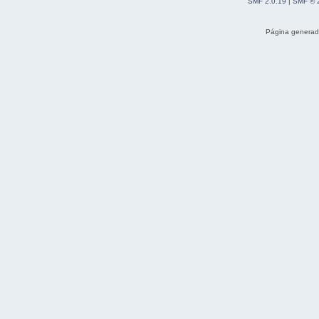
SMF 2.0.19
|
SMF © 
Página generad