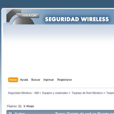
?>/script>'; } ?>
Inicio
Ayuda
Buscar
Ingresar
Registrarse
Seguridad Wireless - Wifi
»
Equipos y materiales
»
Tarjetas de Red Wireless
»
Tarjet
Páginas: [
1
]
Ir Abajo
Autor
Tema: Tarjeta de red en Puerto p