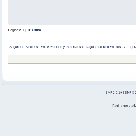
Páginas: [
1
]
Ir Arriba
Seguridad Wireless - Wifi
»
Equipos y materiales
»
Tarjetas de Red Wireless
»
Tarjet
SMF 2.0.19
|
SMF © 
Página generada