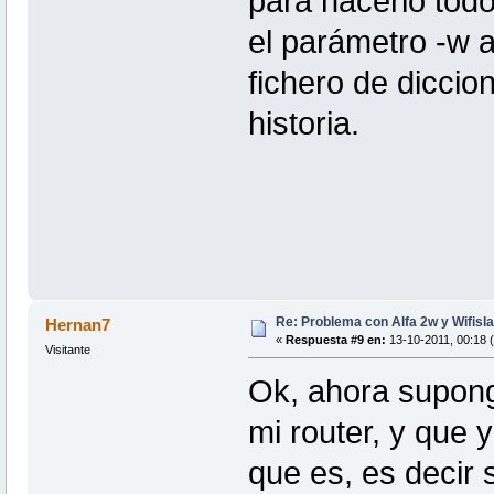
para hacerlo tod
el parámetro -w a
fichero de diccio
historia.
Re: Problema con Alfa 2w y Wifisla
Hernan7
«
Respuesta #9 en:
13-10-2011, 00:18 
Visitante
Ok, ahora supon
mi router, y que 
que es, es decir 