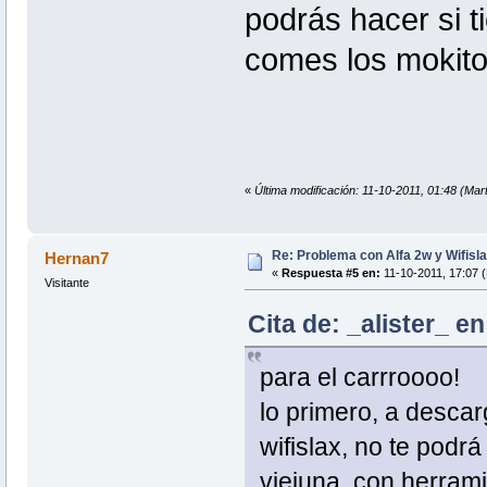
podrás hacer si ti
comes los mokit
«
Última modificación: 11-10-2011, 01:48 (Mart
Re: Problema con Alfa 2w y Wifisla
Hernan7
«
Respuesta #5 en:
11-10-2011, 17:07 (
Visitante
Cita de: _alister_ e
para el carrroooo!
lo primero, a descarg
wifislax, no te podr
viejuna, con herram