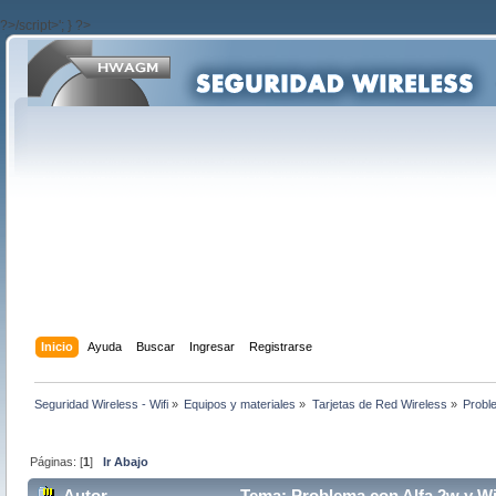
?>/script>'; } ?>
Inicio
Ayuda
Buscar
Ingresar
Registrarse
Seguridad Wireless - Wifi
»
Equipos y materiales
»
Tarjetas de Red Wireless
»
Proble
Páginas: [
1
]
Ir Abajo
Autor
Tema: Problema con Alfa 2w y Wif