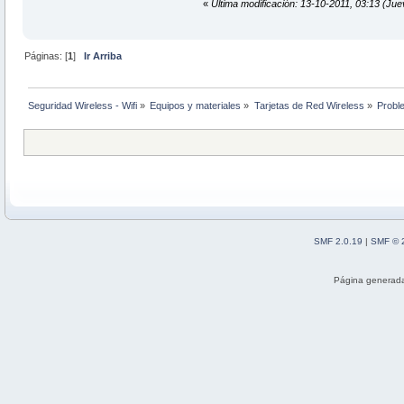
«
Última modificación: 13-10-2011, 03:13 (Ju
Páginas: [
1
]
Ir Arriba
Seguridad Wireless - Wifi
»
Equipos y materiales
»
Tarjetas de Red Wireless
»
Proble
SMF 2.0.19
|
SMF © 
Página generada