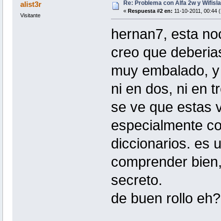
Re: Problema con Alfa 2w y Wifisla
alist3r
«
Respuesta #2 en:
11-10-2011, 00:44 (
Visitante
hernan7, esta no
creo que deberia
muy embalado, y e
ni en dos, ni en t
se ve que estas ve
especialmente co
diccionarios. es 
comprender bien,
secreto.
de buen rollo eh