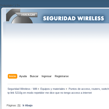
?>/script>'; } ?>
Inicio
Ayuda
Buscar
Ingresar
Registrarse
Seguridad Wireless - Wifi
»
Equipos y materiales
»
Puntos de acceso, routers, switch
tp link 5210g en modo repetidor me dice que no tengo acceso a internet
Páginas: [
1
]
Ir Abajo