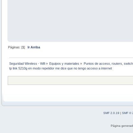
Páginas: [
1
]
Ir Arriba
Seguridad Wireless - Wifi
»
Equipos y materiales
»
Puntos de acceso, routers, switch
tp link 5210g en modo repetidor me dice que no tengo acceso a internet
SMF 2.0.19
|
SMF © 
Página generad