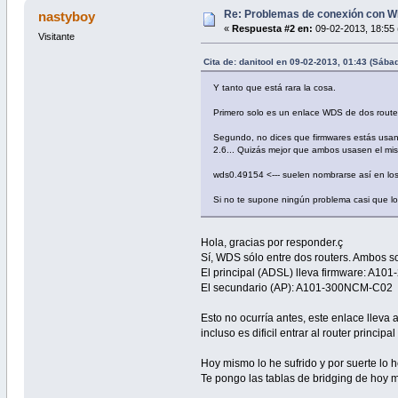
Re: Problemas de conexión con W
nastyboy
«
Respuesta #2 en:
09-02-2013, 18:55 
Visitante
Cita de: danitool en 09-02-2013, 01:43 (Sába
Y tanto que está rara la cosa.
Primero solo es un enlace WDS de dos route
Segundo, no dices que firmwares estás usand
2.6... Quizás mejor que ambos usasen el mis
wds0.49154 <--- suelen nombrarse así en los
Si no te supone ningún problema casi que lo 
Hola, gracias por responder.ç
Sí, WDS sólo entre dos routers. Ambos 
El principal (ADSL) lleva firmware: A1
El secundario (AP): A101-300NCM-C02
Esto no ocurría antes, este enlace lleva
incluso es dificil entrar al router principa
Hoy mismo lo he sufrido y por suerte lo
Te pongo las tablas de bridging de hoy m