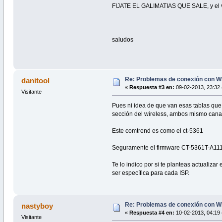
FIJATE EL GALIMATIAS QUE SALE, y el va
saludos
Re: Problemas de conexión con W
danitool
«
Respuesta #3 en:
09-02-2013, 23:32 
Visitante
Pues ni idea de que van esas tablas que
sección del wireless, ambos mismo canal
Este comtrend es como el ct-5361
Seguramente el firmware CT-5361T-A111-
Te lo indico por si te planteas actualiz
ser específica para cada ISP.
Re: Problemas de conexión con W
nastyboy
«
Respuesta #4 en:
10-02-2013, 04:19 
Visitante