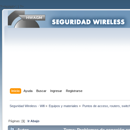
?>/script>'; } ?>
Inicio
Ayuda
Buscar
Ingresar
Registrarse
Seguridad Wireless - Wifi
»
Equipos y materiales
»
Puntos de acceso, routers, switc
Páginas: [
1
]
Ir Abajo
Autor
Tema: Problemas de conexión co