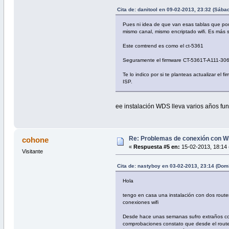
Cita de: danitool en 09-02-2013, 23:32 (Sába
Pues ni idea de que van esas tablas que pon
mismo canal, mismo encriptado wifi. Es más s
Este comtrend es como el ct-5361
Seguramente el firmware CT-5361T-A111-306F
Te lo indico por si te planteas actualizar e
ISP.
ee instalación WDS lleva varios años fu
Re: Problemas de conexión con W
cohone
«
Respuesta #5 en:
15-02-2013, 18:14 
Visitante
Cita de: nastyboy en 03-02-2013, 23:14 (Dom
Hola
tengo en casa una instalación con dos route
conexiones wifi
Desde hace unas semanas sufro extraños cor
comprobaciones constato que desde el router