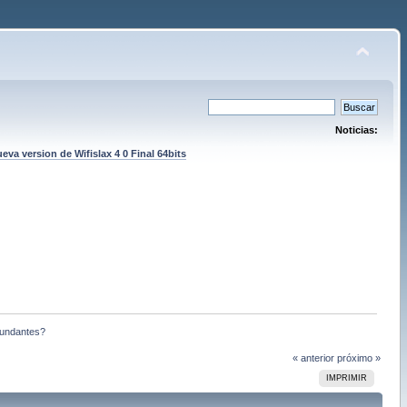
Noticias:
eva version de Wifislax 4 0 Final 64bits
dundantes?
« anterior
próximo »
IMPRIMIR