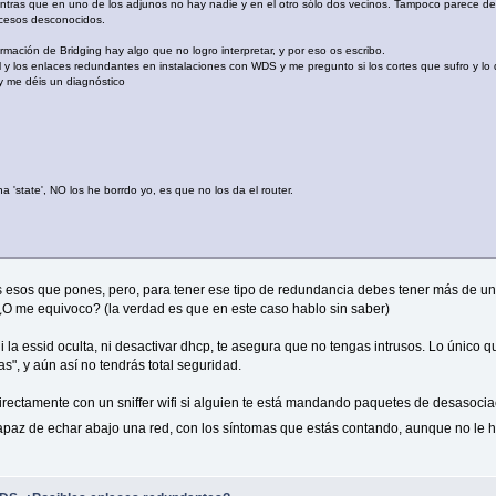
entras que en uno de los adjunos no hay nadie y en el otro sólo dos vecinos. Tampoco parece de
ccesos desconocidos.
ación de Bridging hay algo que no logro interpretar, y por eso os escribo.
l y los enlaces redundantes en instalaciones con WDS y me pregunto si los cortes que sufro y lo
 y me déis un diagnóstico
 'state', NO los he borrdo yo, es que no los da el router.
os esos que pones, pero, para tener ese tipo de redundancia debes tener más de un
 ¿O me equivoco? (la verdad es que en este caso hablo sin saber)
, ni la essid oculta, ni desactivar dhcp, te asegura que no tengas intrusos. Lo únic
s", y aún así no tendrás total seguridad.
irectamente con un sniffer wifi si alguien te está mandando paquetes de desasoci
paz de echar abajo una red, con los síntomas que estás contando, aunque no le h