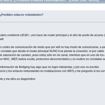
¿Posibles enlaces redundantes?
outers comtrend cd536+, uno hace de router principal y el otro de punto de acces
ifi
 cortes de comunicación de modo que por wifi no hay modo de comunicarse, a pesa
nstato que desde el router principal NUNCA se pierde la conexión, ni por cable ni
 saturación de canales, pues estoy sólo en mi canal, mientras que en uno de los 
por MAC, WEP, baliza oculta, protocolos desconectados y os routers no constatan
formación de Bridging hay algo que no logro interpretar, y por eso os escribo.
tocol y los enlaces redundantes en instalaciones con WDS y me pregunto si los cor
nto y me déis un diagnóstico