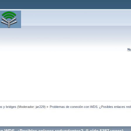
Nu
hs y bridges
(Moderador:
jar229
) »
Problemas de conexión con WDS. ¿Posibles enlaces re
n WDS. ¿Posibles enlaces redundantes? (Leído 5387 veces)