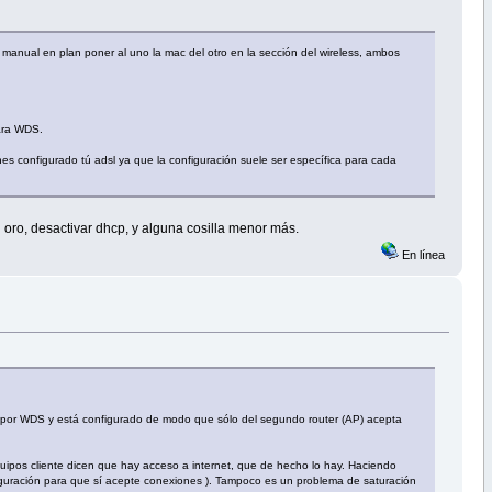
manual en plan poner al uno la mac del otro en la sección del wireless, ambos
ara WDS.
nes configurado tú adsl ya que la configuración suele ser específica para cada
 oro, desactivar dhcp, y alguna cosilla menor más.
En línea
an por WDS y está configurado de modo que sólo del segundo router (AP) acepta
pos cliente dicen que hay acceso a internet, que de hecho lo hay. Haciendo
nfiguración para que sí acepte conexiones ). Tampoco es un problema de saturación