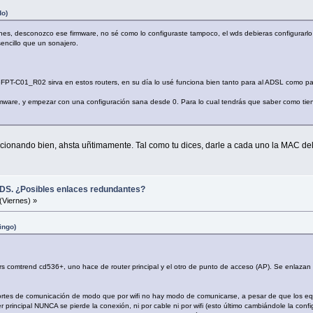
do)
es, desconozco ese firmware, no sé como lo configuraste tampoco, el wds debieras configurarlo 
encillo que un sonajero.
PT-C01_R02 sirva en estos routers, en su día lo usé funciona bien tanto para al ADSL como p
l firmware, y empezar con una configuración sana desde 0. Para lo cual tendrás que saber como tie
ncionando bien, ahsta uñtimamente. Tal como tu dices, darle a cada uno la MAC del
DS. ¿Posibles enlaces redundantes?
(Viernes) »
ingo)
rs comtrend cd536+, uno hace de router principal y el otro de punto de acceso (AP). Se enlaz
tes de comunicación de modo que por wifi no hay modo de comunicarse, a pesar de que los equi
 principal NUNCA se pierde la conexión, ni por cable ni por wifi (esto último cambiándole la co