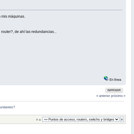
n mis máquinas.
outer?, de ahí las redundancias...
En línea
IMPRIMIR
« anterior
próximo »
dundantes?
Ir a: