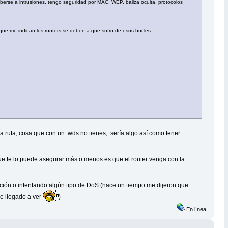
berse a intrusiones, tengo seguridad por MAC, WEP, baliza oculta, protocolos
 que me indican los routers se deben a que sufro de esos bucles.
a ruta, cosa que con un wds no tienes, sería algo así como tener
o que te lo puede asegurar más o menos es que el router venga con la
ación o intentando algún tipo de DoS (hace un tiempo me dijeron que
e llegado a ver
)
En línea