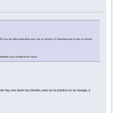
S uno de ellos pareciese que usa un kernel 2.4 mientras que el otro un kernel
a meterle una configuración sana.
e hay, eso dicen los clientes, pero en la práctica no se navega, e