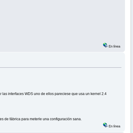
En línea
 las interfaces WDS uno de ellos pareciese que usa un kernel 2.4
res de fábrica para meterle una configuración sana.
En línea