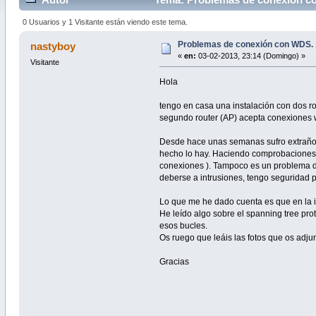
0 Usuarios y 1 Visitante están viendo este tema.
Problemas de conexión con WDS. 
nastyboy
«
en:
03-02-2013, 23:14 (Domingo) »
Visitante
Hola
tengo en casa una instalación con dos r
segundo router (AP) acepta conexiones w
Desde hace unas semanas sufro extraños
hecho lo hay. Haciendo comprobaciones co
conexiones ). Tampoco es un problema de
deberse a intrusiones, tengo seguridad 
Lo que me he dado cuenta es que en la in
He leído algo sobre el spanning tree pro
esos bucles.
Os ruego que leáis las fotos que os adju
Gracias