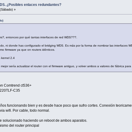
DS. ¿Posibles enlaces redundantes?
(Sábado) »
do)
rs?, entonces por qué tantas interfaces de red WDS???.
o, ni donde has configurado el bridging WDS. Es más por la forma de nombrar las interfaces WD
mo firmware ya que on routers idénticos.
 kernel 2.4
mejor sería actualizar el router con el firmware antiguo, y volver ambos a valores de fábrica par
son Comtrend ct536+
01-220TLF-C35
 años funcionando bien y es desde hace poco que sufro cortes. Conexión teoricament
l via wifi. Por cable, todo normal.
 he solucionado haciendo un reboot de ambos aparatos.
ismo del router principal