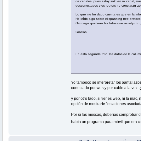
de canales, pues estoy sólo en mi canal, mi
desconectados y os routers no constatan a
Lo que me he dado cuenta es que en la inform
He leído algo sobre el spanning tree protoco
Os ruego que leáis las fotos que os adjunto
Gracias
En esta segunda foto, los datos de la columna
Yo tampoco se interpretar los pantallaz
conectado por wds y por cable a la vez.
y por otro lado, si tienes wep, ni la mac
opción de mostrarte "estaciones asociada
Por si las moscas, deberías comprobar d
había un programa para móvil que era ca