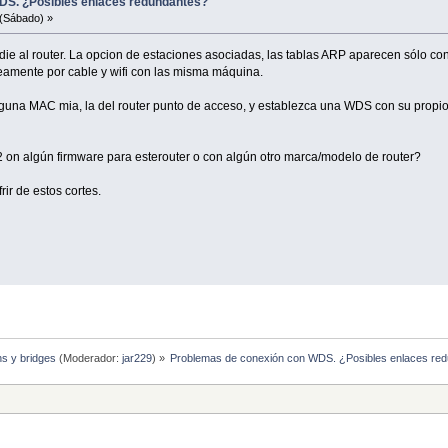
DS. ¿Posibles enlaces redundantes?
(Sábado) »
ie al router. La opcion de estaciones asociadas, las tablas ARP aparecen sólo co
amente por cable y wifi con las misma máquina.
guna MAC mia, la del router punto de acceso, y establezca una WDS con su propio r
n algún firmware para esterouter o con algún otro marca/modelo de router?
rir de estos cortes.
hs y bridges
(Moderador:
jar229
) »
Problemas de conexión con WDS. ¿Posibles enlaces re