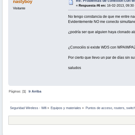
Re: Problemas de conexión con W
nastyboy
«
Respuesta #6 en:
16-02-2013, 09:30 
Visitante
No tengo constancia de que me entre nad
Evidentemente NO me conecto simultane
¿podría ser que alguien haya clonado al
¿Conocéis si existe WDS con WPA/WPA2 o
Por cierto que llevo un par de días sin suf
saludos
Páginas: [
1
]
Ir Arriba
Seguridad Wireless - Wifi
»
Equipos y materiales
»
Puntos de acceso, routers, switc