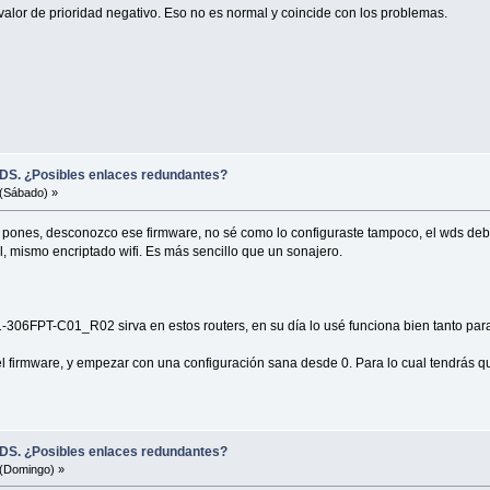
lor de prioridad negativo. Eso no es normal y coincide con los problemas.
DS. ¿Posibles enlaces redundantes?
(Sábado) »
 pones, desconozco ese firmware, no sé como lo configuraste tampoco, el wds debi
, mismo encriptado wifi. Es más sencillo que un sonajero.
306FPT-C01_R02 sirva en estos routers, en su día lo usé funciona bien tanto p
ar el firmware, y empezar con una configuración sana desde 0. Para lo cual tendrás 
DS. ¿Posibles enlaces redundantes?
(Domingo) »