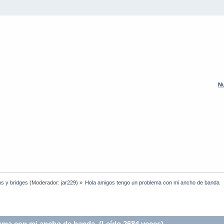
Nu
hs y bridges
(Moderador:
jar229
) »
Hola amigos tengo un problema con mi ancho de banda
ema con mi ancho de banda (Leído 2684 veces)