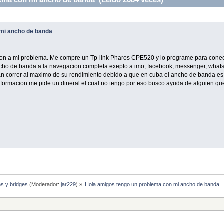
mi ancho de banda
ion a mi problema. Me compre un Tp-link Pharos CPE520 y lo programe para conectar
ancho de banda a la navegacion completa exepto a imo, facebook, messenger, what
dan correr al maximo de su rendimiento debido a que en cuba el ancho de banda es
informacion me pide un dineral el cual no tengo por eso busco ayuda de alguien q
hs y bridges
(Moderador:
jar229
) »
Hola amigos tengo un problema con mi ancho de banda