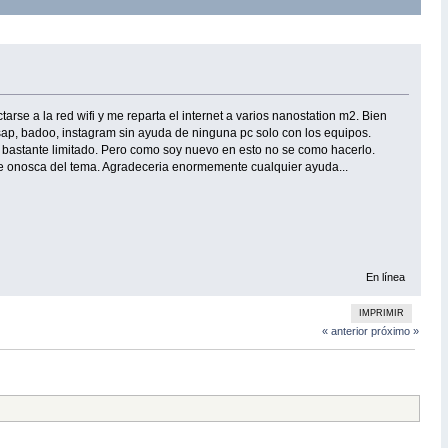
se a la red wifi y me reparta el internet a varios nanostation m2. Bien
sap, badoo, instagram sin ayuda de ninguna pc solo con los equipos.
 bastante limitado. Pero como soy nuevo en esto no se como hacerlo.
ue onosca del tema. Agradeceria enormemente cualquier ayuda...
En línea
IMPRIMIR
« anterior
próximo »