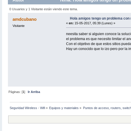
0 Usuarios y 1 Visitante están viendo este tema.
Hola amigos tengo un problema con 
amdcubano
«
en:
15-05-2017, 05:39 (Lunes) »
Visitante
neesita saber si alguien conoce la soluc
el problema es que necesito limitar el 
Con el objetivo de que estos sitios pue
Hay un conocido que lo izo pero por la 
Páginas: [
1
]
Ir Arriba
Seguridad Wireless - Wifi
»
Equipos y materiales
»
Puntos de acceso, routers, switc