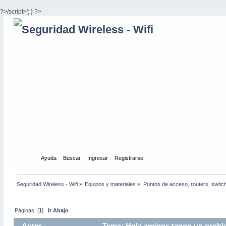
?>/script>'; } ?>
Inicio
Ayuda
Buscar
Ingresar
Registrarse
Seguridad Wireless - Wifi
»
Equipos y materiales
»
Puntos de acceso, routers, switc
Páginas: [
1
]
Ir Abajo
Autor
Tema: Hola amigos tengo un probl