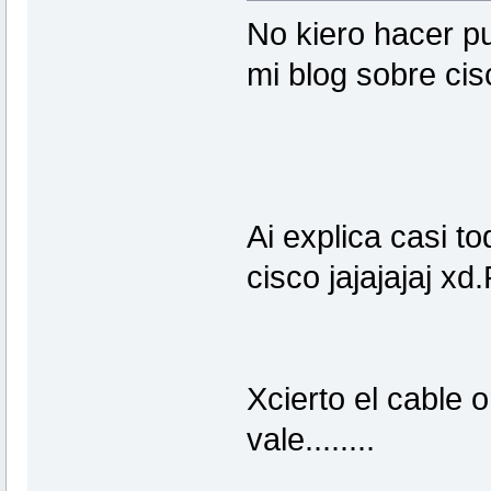
No kiero hacer p
mi blog sobre ci
Ai explica casi to
cisco jajajajaj x
Xcierto el cable o
vale........