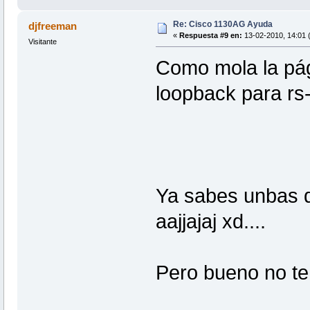
Re: Cisco 1130AG Ayuda
djfreeman
«
Respuesta #9 en:
13-02-2010, 14:01 
Visitante
Como mola la pág
loopback para rs
Ya sabes unbas qu
aajjajaj xd....
Pero bueno no te