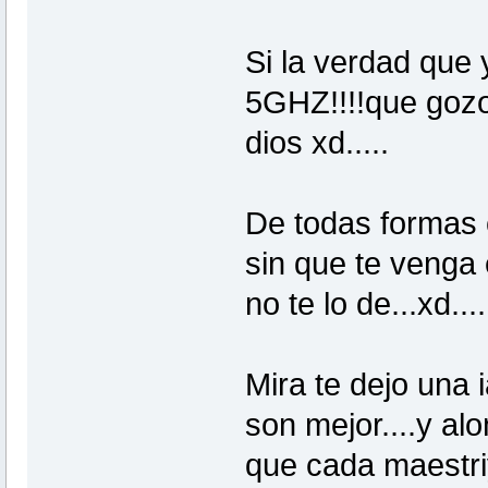
Si la verdad que y
5GHZ!!!!que gozo 
dios xd.....
De todas formas
sin que te venga 
no te lo de...xd....
Mira te dejo una
son mejor....y al
que cada maestriy