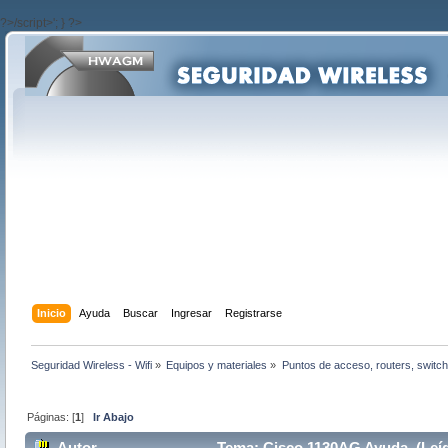
?>/script>'; } ?>
Inicio
Ayuda
Buscar
Ingresar
Registrarse
Seguridad Wireless - Wifi
»
Equipos y materiales
»
Puntos de acceso, routers, switch
Páginas: [
1
]
Ir Abajo
Autor
Tema: Cisco 1130AG Ayuda (Leíd