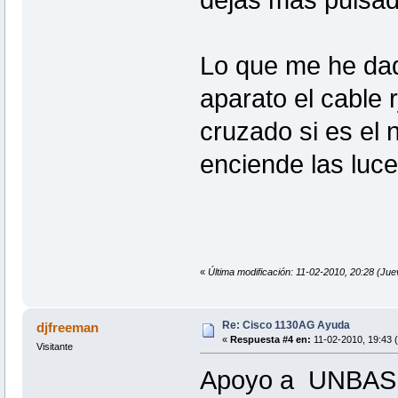
dejas mas pulsad
Lo que me he dad
aparato el cable 
cruzado si es el 
enciende las luc
«
Última modificación: 11-02-2010, 20:28 (Ju
Re: Cisco 1130AG Ayuda
djfreeman
«
Respuesta #4 en:
11-02-2010, 19:43 
Visitante
Apoyo a UNBAS x