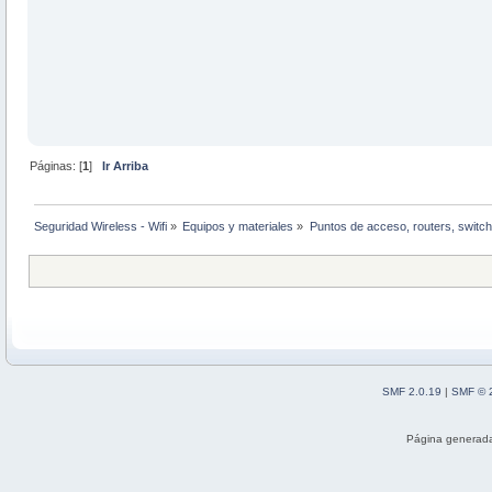
Páginas: [
1
]
Ir Arriba
Seguridad Wireless - Wifi
»
Equipos y materiales
»
Puntos de acceso, routers, switch
SMF 2.0.19
|
SMF © 
Página generada