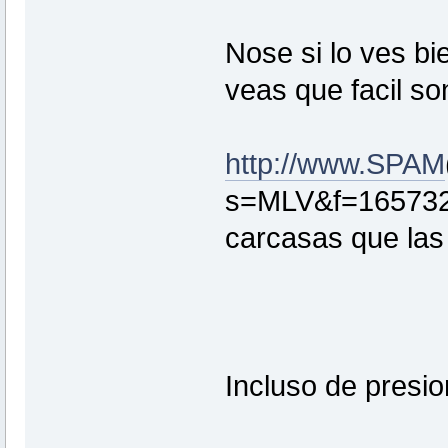
Nose si lo ves bi
veas que facil so
http://www.SPAM
s=MLV&f=1657326
carcasas que las 
Incluso de presio