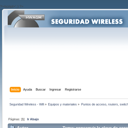
?>/script>'; } ?>
Inicio
Ayuda
Buscar
Ingresar
Registrarse
Seguridad Wireless - Wifi
»
Equipos y materiales
»
Puntos de acceso, routers, switc
Páginas: [
1
]
Ir Abajo
Autor
Tema: conseguir la clave de acce