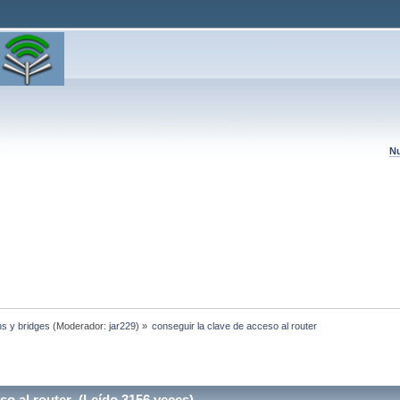
Nu
hs y bridges
(Moderador:
jar229
) »
conseguir la clave de acceso al router
so al router (Leído 3156 veces)