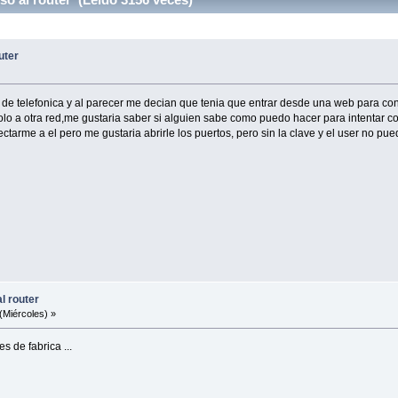
uter
de telefonica y al parecer me decian que tenia que entrar desde una web para conf
olo a otra red,me gustaria saber si alguien sabe como puedo hacer para intentar co
tarme a el pero me gustaria abrirle los puertos, pero sin la clave y el user no pue
l router
(Miércoles) »
s de fabrica ...