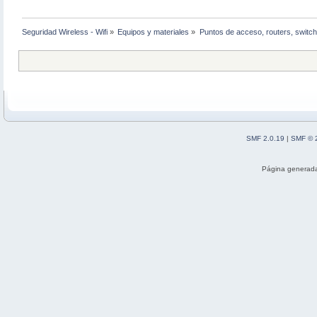
Seguridad Wireless - Wifi
»
Equipos y materiales
»
Puntos de acceso, routers, switch
SMF 2.0.19
|
SMF © 
Página generada