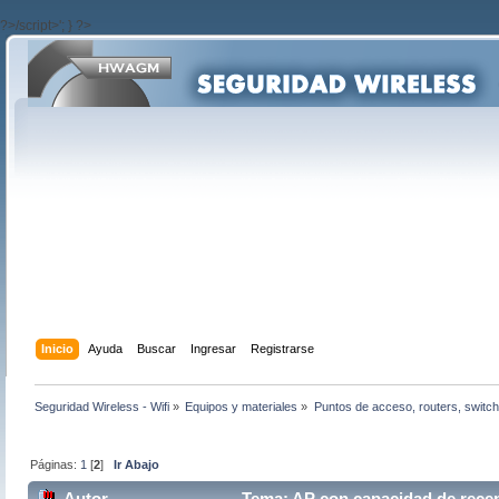
?>/script>'; } ?>
Inicio
Ayuda
Buscar
Ingresar
Registrarse
Seguridad Wireless - Wifi
»
Equipos y materiales
»
Puntos de acceso, routers, switch
Páginas:
1
[
2
]
Ir Abajo
Autor
Tema: AP con capacidad de recep