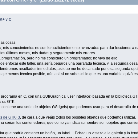
TK+ y C
nas cosas.
, mis conocimientos no son los suficientemente avanzados para dar lecciones a nadi
stos últimos meses, mis dudas y seguramente mis errores.
a programación, pero no me considero un programador, no vivo de ello.
 de enfocar este taller, una sería pegaros una parrafada técnica, y la segunda de
tendremos resultados inmediatos, así que me he decantado por esta segunda opc
guaje menos técnico posible, aún así, si no sabes ni lo que es una variable quizá est
 programa en C, con una GUI(Graphical user interface) basada en la biblioteca GTK
e es GTK.
e contiene una serie de objetos (Widgets) que podemos usar para el desarrollo de 
ets de GTK+3
, de cara a que veáis todos los posibles objetos que podemos utilizar.
na serian los contenedores, que como ya indica su nombre son objetos que contiene
 que podría contener un botón, un label ... Echad un vistazo a la galería y lo tend