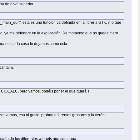
a de nivel superior.
main_quit", esta es una función ya definida en la librería GTK, y lo que
.
lo, ya me detendré en la explicación. De momento que os quede claro
ra no liar la cosa lo dejamos como está.
pantalla.
DICCIOCALC, pero vamos, podéis poner el que queráis.
o vamos, eso al gusto, probad diferentes grosores y lo veréis.
tamaño de los diferentes widgets que contenga.