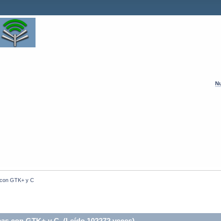
Nu
s con GTK+ y C
cas con GTK+ y C (Leído 102272 veces)