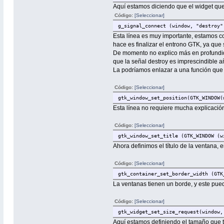
Aquí estamos diciendo que el widget que
// Resto del código de dise
Código:
[Seleccionar]
gtk_widget_show_all (window
g_signal_connect (window, "destroy"
gtk_main ();
Esta línea es muy importante, estamos con
}
hace es finalizar el entrono GTK, ya qu
De momento no explico más en profundid
que la señal destroy es imprescindible añ
La podríamos enlazar a una función que 
Código:
[Seleccionar]
gtk_window_set_position(GTK_WINDOW(
Esta línea no requiere mucha explicación
Código:
[Seleccionar]
gtk_window_set_title (GTK_WINDOW (w
Ahora definimos el título de la ventana
Código:
[Seleccionar]
gtk_container_set_border_width (GTK
La ventanas tienen un borde, y este pued
Código:
[Seleccionar]
gtk_widget_set_size_request(window,
Aquí estamos definiendo el tamaño que te