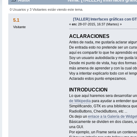
0 Usuarios y 3 Visitantes están viendo este tema.
[TALLER] Interfaces gráficas con G
5.1
«
en:
28-07-2015, 16:37 (Martes) »
Visitante
ACLARACIONES
Antes de nada, me gustaría aclarar algu
De entrada esto no pretende ser un curso
aquí es compartir lo que he aprendido e
Soy un usuario autodidacta y me gusta l
Desde mi punto de vista, hay dos formas
más amena de aprender y con la cual ob
Voy a intentar explicarlo todo con el len
Aclarado estos punto empezamos.
INTRODUCCION
Lo que aquí haremos sera desarrollar un
de Wikipedia
para ayudar a entender qu
Simplificando, GTK es una biblioteca qu
RadioButtons, CheckButtons, etc ...
Os dejo un
enlace a la Galería de Widg
Básicamente se dividen en dos clases, u
una GUI.
Por ejemplo, un Frame seria un contenedor