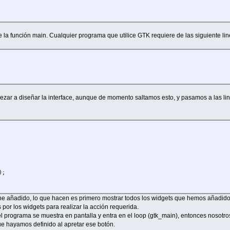
la función main. Cualquier programa que utilice GTK requiere de las siguiente linea
ar a diseñar la interface, aunque de momento saltamos esto, y pasamos a las line
);
ue he añadido, lo que hacen es primero mostrar todos los widgets que hemos añadido
 por los widgets para realizar la acción requerida.
el programa se muestra en pantalla y entra en el loop (gtk_main), entonces noso
que hayamos definido al apretar ese botón.