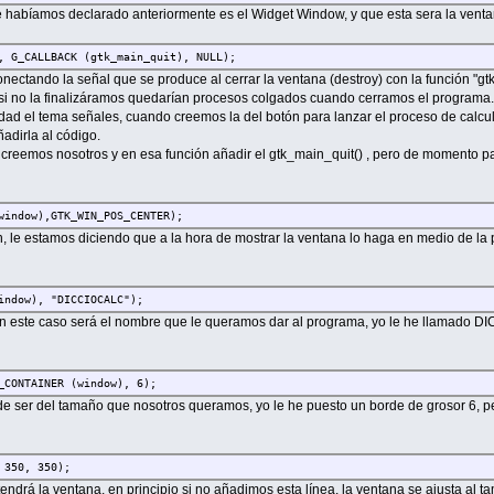
 habíamos declarado anteriormente es el Widget Window, y que esta sera la ventan
ño ...
);
, G_CALLBACK (gtk_main_quit), NULL);
ectando la señal que se produce al cerrar la ventana (destroy) con la función "gtk_
e si no la finalizáramos quedarían procesos colgados cuando cerramos el programa
ad el tema señales, cuando creemos la del botón para lanzar el proceso de calcu
adirla al código.
creemos nosotros y en esa función añadir el gtk_main_quit() , pero de momento pa
window),GTK_WIN_POS_CENTER);
, le estamos diciendo que a la hora de mostrar la ventana lo haga en medio de la 
indow), "DICCIOCALC");
, en este caso será el nombre que le queramos dar al programa, yo le he llamado 
_CONTAINER (window), 6);
e ser del tamaño que nosotros queramos, yo le he puesto un borde de grosor 6, per
 350, 350);
ndrá la ventana, en principio si no añadimos esta línea, la ventana se ajusta al 