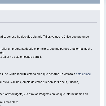
e, por eso he decidido titularlo Taller, ya que lo único que pretendo
sarrollar un programa desde el principio, que me parece una forma mucho
ión.
e taller no este enfocado para ti.
 (The GIMP Toolkit), estaría bien que echaras un vistazo a
este enlace
nuestra GUI, un ejemplo de estos pueden ser Labels, Buttons,
n otros widgets, y la otra los Widgets con los que interactuamos en
réis más claro.