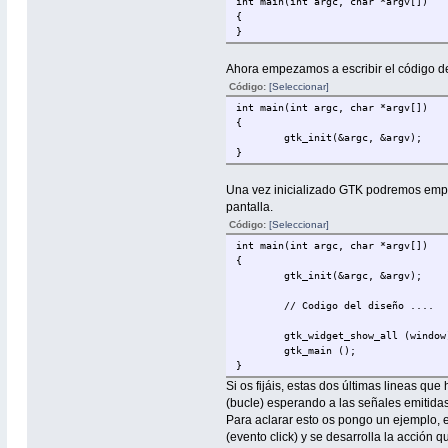
int main(int argc, char *argv[])
{
}
Ahora empezamos a escribir el código de 
Código:
[Seleccionar]
int main(int argc, char *argv[])
{
gtk_init(&argc, &argv);
}
Una vez inicializado GTK podremos empez
pantalla.
Código:
[Seleccionar]
int main(int argc, char *argv[])
{
gtk_init(&argc, &argv);
// Codigo del diseño ....
gtk_widget_show_all (window
gtk_main ();
}
Si os fijáis, estas dos últimas lineas q
(bucle) esperando a las señales emitidas
Para aclarar esto os pongo un ejemplo, 
(evento click) y se desarrolla la acción 