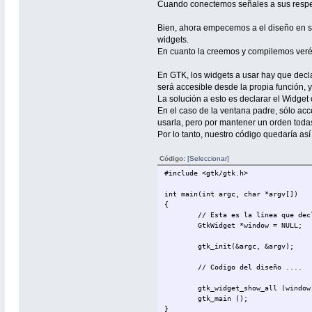
Cuando conectemos señales a sus respec
Bien, ahora empecemos a el diseño en sí 
widgets.
En cuanto la creemos y compilemos veréis
En GTK, los widgets a usar hay que decla
será accesible desde la propia función, 
La solución a esto es declarar el Widget 
En el caso de la ventana padre, sólo ac
usarla, pero por mantener un orden todas
Por lo tanto, nuestro código quedaría así 
Código:
[Seleccionar]
#include <gtk/gtk.h>
int main(int argc, char *argv[])
{
// Esta es la línea que dec
GtkWidget *window = NULL;
gtk_init(&argc, &argv);
// Codigo del diseño ....
gtk_widget_show_all (window
gtk_main ();
}