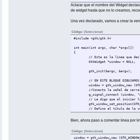
Aclarar que el nombre del Widget declar
de widget hasta que no lo creamos, reco
Una vez declarado, vamos a crear la ve
Código:
[Seleccionar]
#include <gtk/gtk.h>
int main(int argc, char *argv[])
{
// Esta es la línea que dec
GtkWidget *window = NULL;
gtk_init(&argc, &argv);
// EN ESTE BLOQUE DIBUJAMOS
window = gtk_window_new (GT
//Conecto la señal de cerra
g_signal_connect (window, "
// Le digo que al iniciar l
gtk_window_set_position(GT
// Defino el título de la v
gtk_window_set_title (GTK_W
// Defino el borde de la ve
Bien, ahora paso a comentar linea por l
gtk_container_set_border_wi
// Defino el tamaño inicial
Código:
[Seleccionar]
gtk_widget_set_size_request
window = gtk_window_new (GTK_WINDOW