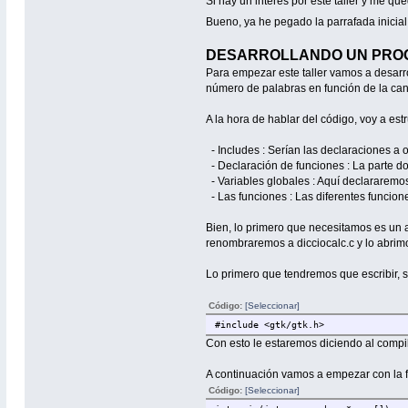
Si hay un interés por este taller y me q
Bueno, ya he pegado la parrafada inicial
DESARROLLANDO UN PROG
Para empezar este taller vamos a desarr
número de palabras en función de la can
A la hora de hablar del código, voy a estr
- Includes : Serían las declaraciones a 
- Declaración de funciones : La parte 
- Variables globales : Aquí declararemos
- Las funciones : Las diferentes funcio
Bien, lo primero que necesitamos es un a
renombraremos a dicciocalc.c y lo abrimo
Lo primero que tendremos que escribir, se
Código:
[Seleccionar]
#include <gtk/gtk.h>
Con esto le estaremos diciendo al compil
A continuación vamos a empezar con la f
Código:
[Seleccionar]