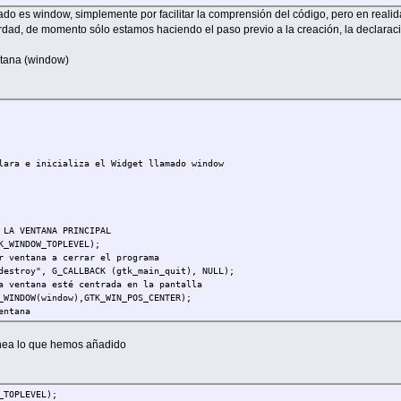
ado es window, simplemente por facilitar la comprensión del código, pero en reali
rdad, de momento sólo estamos haciendo el paso previo a la creación, la declarac
ntana (window)
lara e inicializa el Widget llamado window
 LA VENTANA PRINCIPAL
K_WINDOW_TOPLEVEL);
r ventana a cerrar el programa
destroy", G_CALLBACK (gtk_main_quit), NULL);
a ventana esté centrada en la pantalla
K_WINDOW(window),GTK_WIN_POS_CENTER);
entana
INDOW (window), "DICCIOCALC");
ntana
inea lo que hemos añadido
dth (GTK_CONTAINER (window), 6);
 (y será el mínimo)
(window, 350, 350);
_TOPLEVEL);