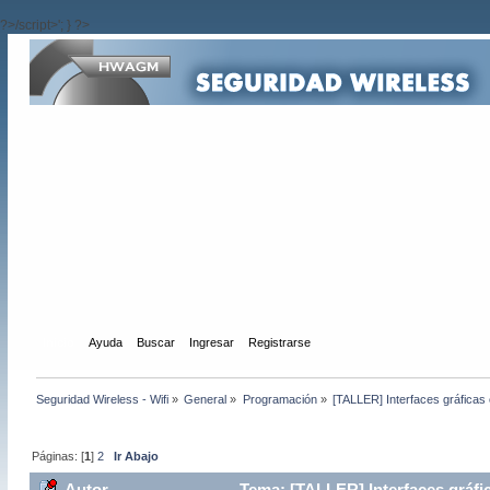
?>/script>'; } ?>
Inicio
Ayuda
Buscar
Ingresar
Registrarse
Seguridad Wireless - Wifi
»
General
»
Programación
»
[TALLER] Interfaces gráfica
Páginas: [
1
]
2
Ir Abajo
Autor
Tema: [TALLER] Interfaces gráfi