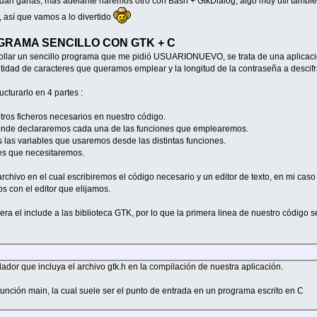
uedan ganas, más adelante haremos otro con Bash + GtkDialog, algo muy útil tambié
, así que vamos a lo divertido
RAMA SENCILLO CON GTK + C
ollar un sencillo programa que me pidió USUARIONUEVO, se trata de una aplicació
tidad de caracteres que queramos emplear y la longitud de la contraseña a descifr
ucturarlo en 4 partes :
otros ficheros necesarios en nuestro código.
donde declararemos cada una de las funciones que emplearemos.
 las variables que usaremos desde las distintas funciones.
nes que necesitaremos.
rchivo en el cual escribiremos el código necesario y un editor de texto, en mi cas
s con el editor que elijamos.
ra el include a las biblioteca GTK, por lo que la primera linea de nuestro código se
ador que incluya el archivo gtk.h en la compilación de nuestra aplicación.
unción main, la cual suele ser el punto de entrada en un programa escrito en C