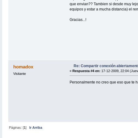
que envian?? Tambien si desde muy lejos
equipos y estar a mucha distancia) el re
Gracias...!
Re: Compartir conexión abiertamente
homadox
«
Respuesta #4 en:
17-12-2009, 22:04 (Juev
Visitante
Personalmente no creo que eso que te ha
Páginas: [
1
]
Ir Arriba