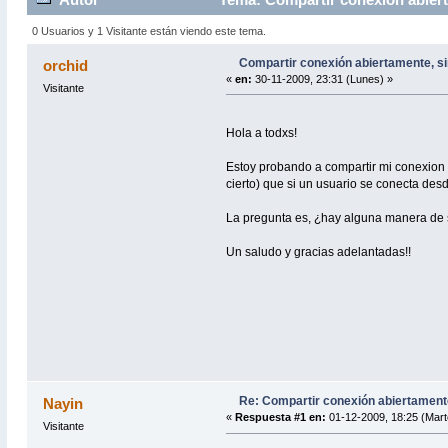
0 Usuarios y 1 Visitante están viendo este tema.
Compartir conexión abiertamente, si
orchid
«
en:
30-11-2009, 23:31 (Lunes) »
Visitante
Hola a todxs!
Estoy probando a compartir mi conexion w
cierto) que si un usuario se conecta des
La pregunta es, ¿hay alguna manera de sa
Un saludo y gracias adelantadas!!
Re: Compartir conexión abiertamente
Nayin
«
Respuesta #1 en:
01-12-2009, 18:25 (Mart
Visitante