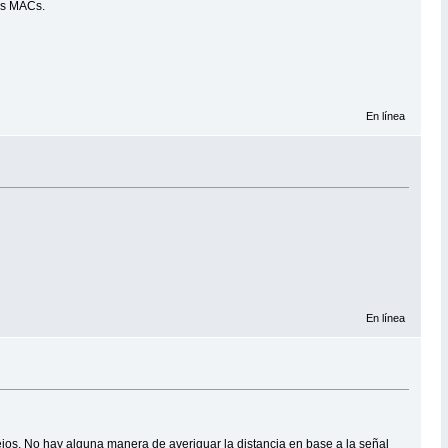
has MACs.
En línea
En línea
jos. No hay alguna manera de averiguar la distancia en base a la señal