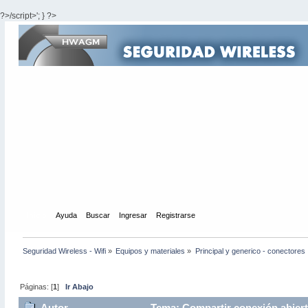
?>/script>'; } ?>
Inicio
Ayuda
Buscar
Ingresar
Registrarse
Seguridad Wireless - Wifi
»
Equipos y materiales
»
Principal y generico - conectores  -
Páginas: [
1
]
Ir Abajo
Autor
Tema: Compartir conexión abierta