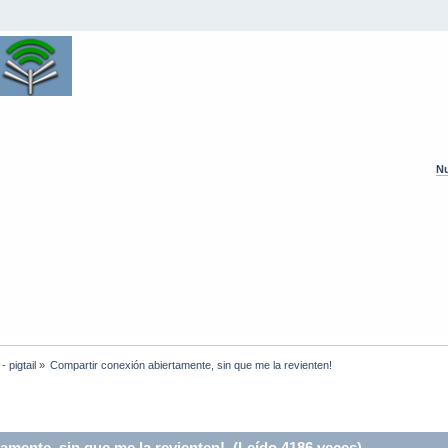
Nu
 pigtail
»
Compartir conexión abiertamente, sin que me la revienten!
mente, sin que me la revienten! (Leído 4186 veces)