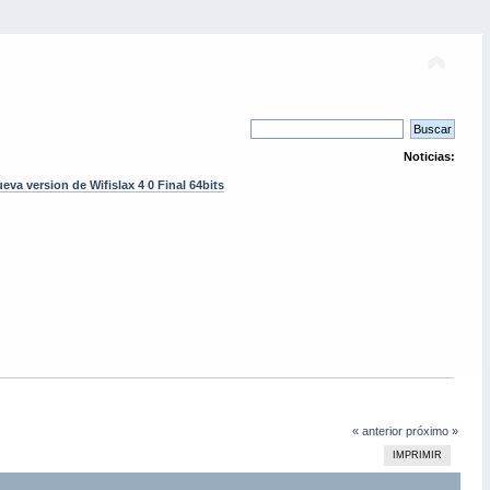
Noticias:
eva version de Wifislax 4 0 Final 64bits
« anterior
próximo »
IMPRIMIR