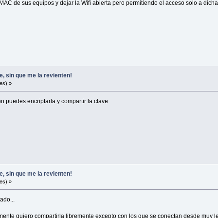
MAC de sus equipos y dejar la Wifi abierta pero permitiendo el acceso solo a dic
, sin que me la revienten!
es) »
n puedes encriptarla y compartir la clave
, sin que me la revienten!
es) »
ado...
mente quiero compartirla libremente excepto con los que se conectan desde muy le