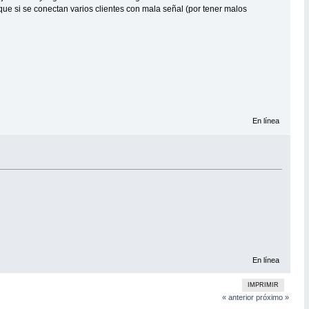
ue si se conectan varios clientes con mala señal (por tener malos
En línea
En línea
IMPRIMIR
« anterior
próximo »