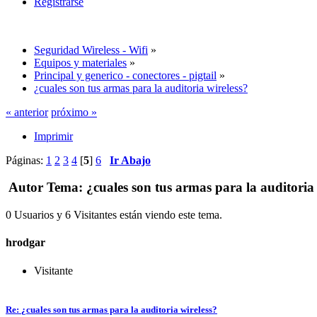
Registrarse
Seguridad Wireless - Wifi
»
Equipos y materiales
»
Principal y generico - conectores - pigtail
»
¿cuales son tus armas para la auditoria wireless?
« anterior
próximo »
Imprimir
Páginas:
1
2
3
4
[
5
]
6
Ir Abajo
Autor
Tema: ¿cuales son tus armas para la auditoria
0 Usuarios y 6 Visitantes están viendo este tema.
hrodgar
Visitante
Re: ¿cuales son tus armas para la auditoria wireless?