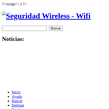
?>/script>'; } ?>
Noticias:
Inicio
Ayuda
Buscar
Ingresar