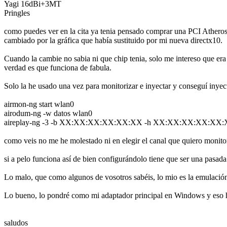
Yagi 16dBi+3MT
Pringles
como puedes ver en la cita ya tenia pensado comprar una PCI Atheros
cambiado por la gráfica que había sustituido por mi nueva directx10.
Cuando la cambie no sabia ni que chip tenia, solo me intereso que er
verdad es que funciona de fabula.
Solo la he usado una vez para monitorizar e inyectar y conseguí iny
airmon-ng start wlan0
airodum-ng -w datos wlan0
aireplay-ng -3 -b XX:XX:XX:XX:XX:XX -h XX:XX:XX:XX:XX:
como veis no me he molestado ni en elegir el canal que quiero monitor
si a pelo funciona así de bien configurándolo tiene que ser una pasada
Lo malo, que como algunos de vosotros sabéis, lo mio es la emulación
Lo bueno, lo pondré como mi adaptador principal en Windows y eso ha
saludos